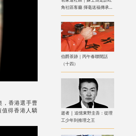
角社區客廳 揮毫送福傳承中
華書藝
伯爵茶跡｜丙午春聯閒話
（十四）
奧，香港選手曹
績值得香港人驕
逝者 | 追憶東野圭吾：從理
。
工少年到推理之王