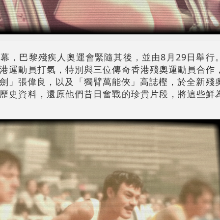
幕，巴黎殘疾人奧運會緊隨其後，並由8月29日舉行
港運動員打氣，特別與三位傳奇香港殘奧運動員合作
劍」張偉良，以及「獨臂萬能俠」高誌樫，於全新殘奧
歷史資料，還原他們昔日奮戰的珍貴片段，將這些鮮