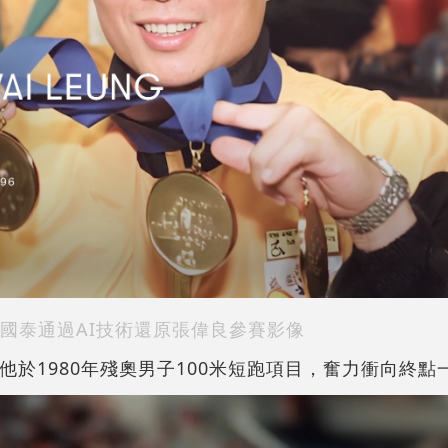
國泰通過AI技術還原張偉良參賽影像
他於1980年殘奧男子100米短跑項目，奮力衝向終點