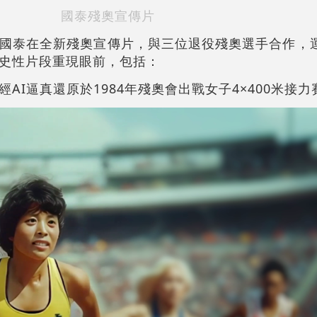
國泰殘奧宣傳片
國泰在全新殘奧宣傳片，與三位退役殘奧選手合作，運
史性片段重現眼前，包括：
AI逼真還原於1984年殘奧會出戰女子4×400米接力