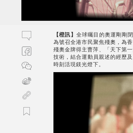
【橙訊】
全球曯目的奧運剛剛閉
為號召全港市民聚焦殘奧，為香
殘奧金牌得主曹萍、「天下第一
技術，結合運動員親述的經歷及
時刻活現鎂光燈下。