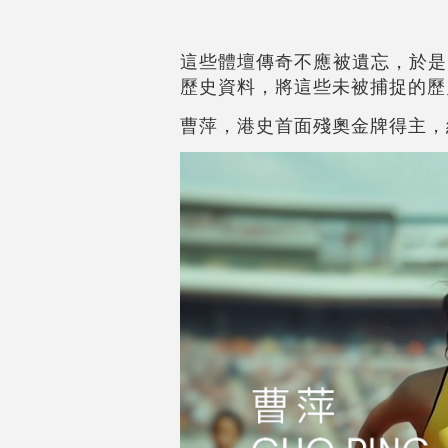
這些體壇傳奇不應被遺忘，於是
歷史資料，將這些未被捕捉的歷
曹萍，港史首面殘奧金牌得主，經