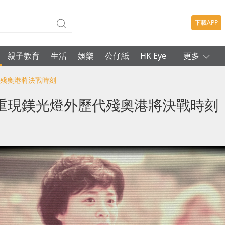
下載APP
親子教育
生活
娛樂
公仔紙
HK Eye
更多
代殘奧港將決戰時刻
術重現鎂光燈外歷代殘奧港將決戰時刻