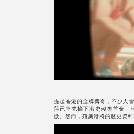
提起香港的金牌傳奇，不少人會
萍已率先摘下港史殘奧首金。時
傲。然而，殘奧港將的歷史資料