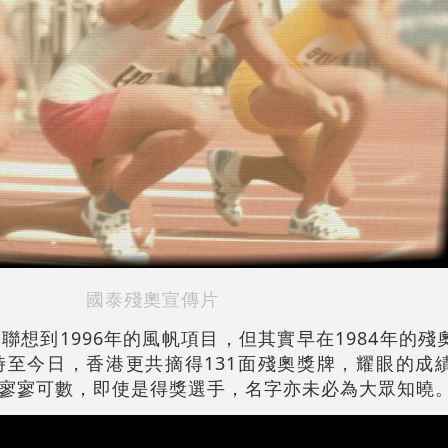
國泰殘奧宣傳片
聯想到1996年的風帆項目，但其實早在1984年的殘
至今日，香港更共摘得131面殘奧獎牌，耀眼的成
寥寥可數，即使是得獎選手，名字亦未必為大眾知曉