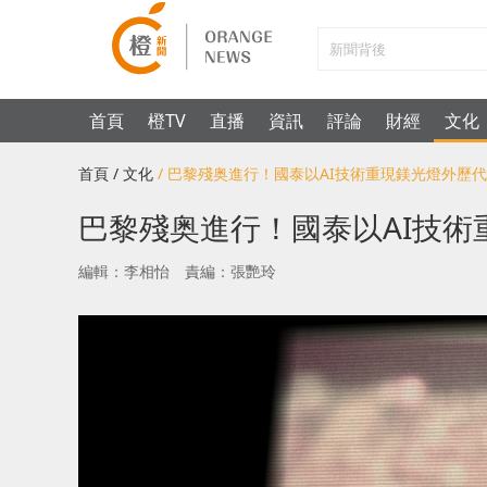
首頁
橙TV
直播
資訊
評論
財經
文化
首頁
/ 文化
/ 巴黎殘奥進行！國泰以AI技術重現鎂光燈外歷
巴黎殘奥進行！國泰以AI技
編輯：李相怡
責編：張艷玲