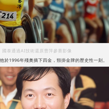
國泰通過AI技術還原曹萍參賽影像
他於1996年殘奧摘下四金，頸掛金牌的歷史性一刻。