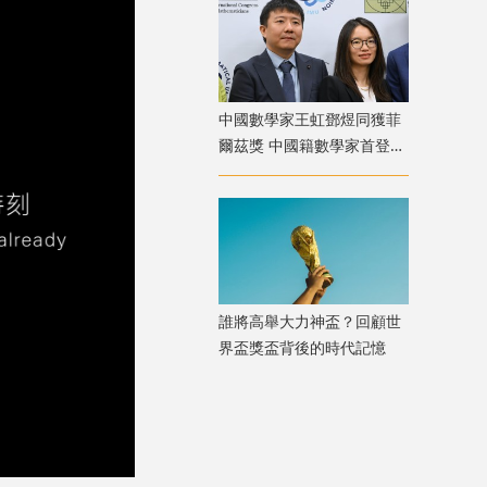
中國數學家王虹鄧煜同獲菲
爾茲獎 中國籍數學家首登數
學榮耀之巔
誰將高舉大力神盃？回顧世
界盃獎盃背後的時代記憶