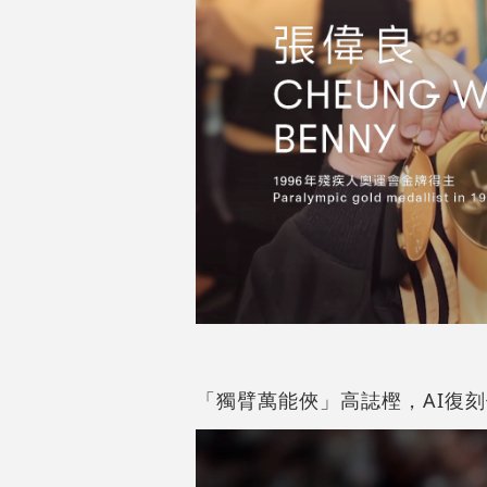
「獨臂萬能俠」高誌樫，AI復刻