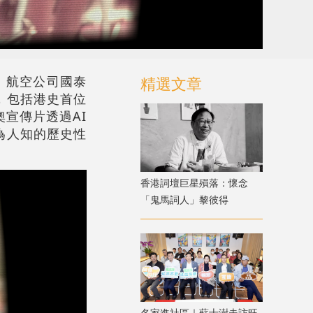
。航空公司國泰
精選文章
，包括港史首位
宣傳片透過AI
為人知的歷史性
香港詞壇巨星殞落：懷念
「鬼馬詞人」黎彼得
名家進社區｜蘇士澍走訪旺