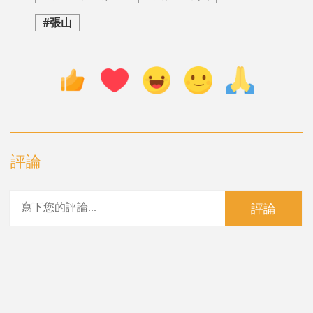
#張山
評論
評論