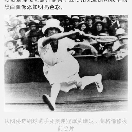
黑白圖像添加明亮色彩。
法國傳奇網球選手及奧運冠軍
蘇珊妮．蘭格倫
修復
前照片