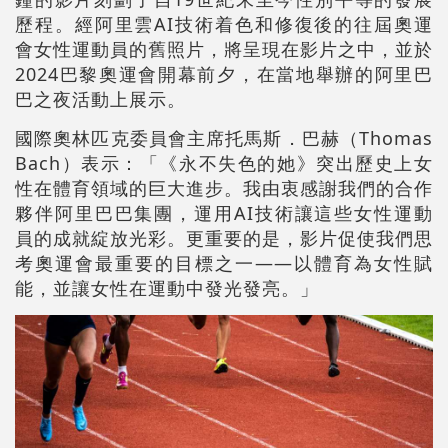
歷程。經阿里雲AI技術着色和修復後的往屆奧運
會女性運動員的舊照片，將呈現在影片之中，並於
2024巴黎奧運會開幕前夕，在當地舉辦的阿里巴
巴之夜活動上展示。
國際奧林匹克委員會主席托馬斯．巴赫（Thomas
Bach）表示：「《永不失色的她》突出歷史上女
性在體育領域的巨大進步。我由衷感謝我們的合作
夥伴阿里巴巴集團，運用AI技術讓這些女性運動
員的成就綻放光彩。更重要的是，影片促使我們思
考奧運會最重要的目標之一——以體育為女性賦
能，並讓女性在運動中發光發亮。」