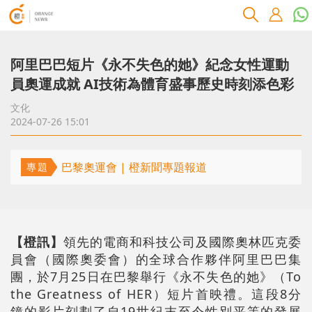
阿里巴巴短片《永不失色的她》紀念女性運動
員奧運成就 AI技術為體育盛事歷史時刻添色彩
文化
2024-07-26 15:01
巴黎奧運會 | 橙新聞專題報道
專題
【橙訊】
領先的電商和科技公司及國際奧林匹克委
員會（國際奧委會）的全球合作夥伴阿里巴巴集
團，於7月25日在巴黎舉行《永不失色的她》（To
the Greatness of HER）短片首映禮。這段8分
鐘的影片刻劃了自19世紀末至今性別平等的發展