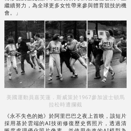
繼續努力，為全球更多女性帶來參與體育競技的機
會。」
美國運動員
嘉芙蓮．斯威策
於1967參加波士頓馬
拉松時遭攔截
《永不失色的她》於阿里巴巴之夜上首映，該短片
採用基於雲端的AI技術修復歷史舊照片，透過清
晰度處理優化照片像素，並使用先進的AI模型為