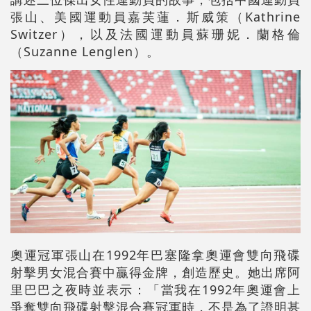
張山、美國運動員嘉芙蓮．斯威策（Kathrine
Switzer），以及法國運動員蘇珊妮．蘭格倫
（Suzanne Lenglen）。
奧運冠軍張山在1992年巴塞隆拿奧運會雙向飛碟
射擊男女混合賽中贏得金牌，創造歷史。她出席阿
里巴巴之夜時並表示：「當我在1992年奧運會上
爭奪雙向飛碟射擊混合賽冠軍時，不是為了證明甚