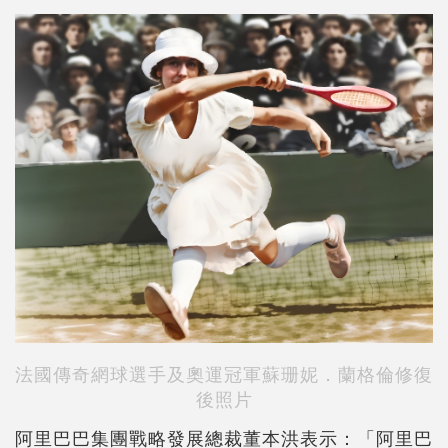
法國傳奇網球選手及奧運冠軍
蘇珊妮．蘭格倫
修復
後照片
阿里巴巴集團戰略發展總裁董本洪表示：「阿里巴