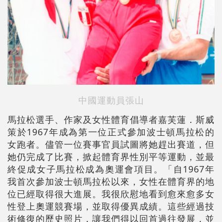
中國運動員張山
馬拉松選手、作家及女性體育倡導者嘉芙蓮．斯威
策於1967年成為第一位正式參加波士頓馬拉松的
女跑者。儘管一位賽事官員試圖將她趕出賽道，但
她仍完成了比賽，掀起體育界性別平等運動，並最
終促成女子馬拉松成為奧運會項目。「自1967年
我首次參加波士頓馬拉松以來，女性在體育界的地
位已經取得很大進展。我很欣慰地看到愈來愈多女
性登上奧運競賽場，並取得優異成績。這些經過技
術修復的歷史照片，讓我們得以回首過往發展，並