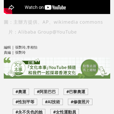
圖：主辦方提供、AP、wikimedia commons
片：Alibaba Group@YouTube
編輯 | 張艷玲,李相怡
責編 | 張艷玲
#奧運
#阿里巴巴
#巴黎奧運
#性別平等
#AI技術
#修復照片
#永不失色的她
#女性運動員