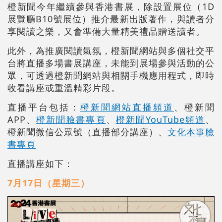
橙新聞今年繼續參與香港書展，除設置展位（1D
展覽廳B10號展位）推介最新出版著作，與讀者分
享閱讀之樂，又會準備大量精美禮品贈送讀者。
此外，為推廣閱讀氣氛，橙新聞網站與多個社交平
台將直播多場書展講座，未能到展場參與活動的公
眾，可透過橙新聞網站與相關手機應用程式，即時
收看講座或重溫精彩片段。
直播平台包括：
橙新聞網站直播頻道
、橙新聞
APP、
橙新聞臉書專頁
、
橙新聞YouTube頻道
、
橙新聞微信公眾號（直播部分講座）、
文化本事臉
書專頁
直播講座如下：
7月17日（星期三）