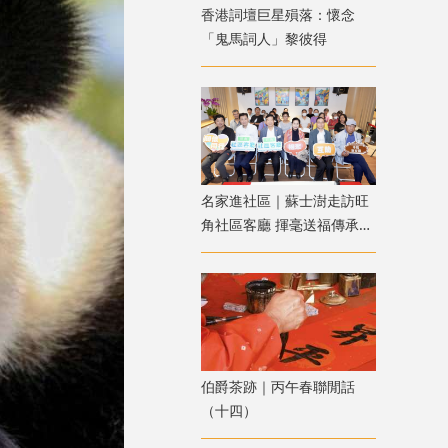
香港詞壇巨星殞落：懷念
「鬼馬詞人」黎彼得
名家進社區｜蘇士澍走訪旺
角社區客廳 揮毫送福傳承中
華書藝
伯爵茶跡｜丙午春聯閒話
（十四）