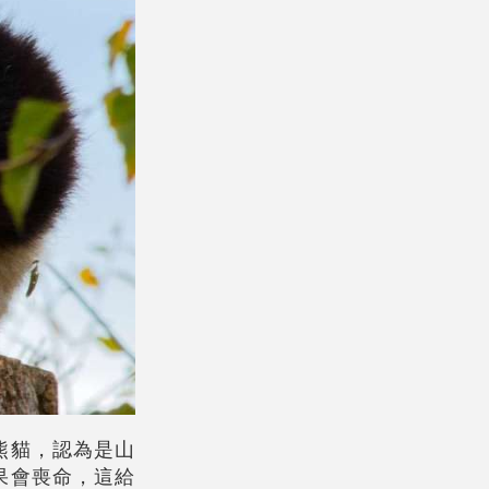
熊貓，認為是山
果會喪命，這給