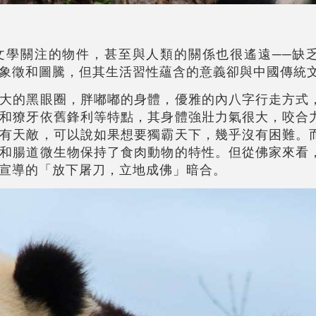
文學關注的物件，甚至與人類的關係也很遙遠──缺
象徵和圖騰，但其生活習性蘊含的意義卻與中國傳統
大的黑眼圈，胖嘟嘟的身體，優雅的內八字行走方式
和獠牙依舊鋒利等特點，其身體強壯力氣很大，咬合
有天敵，可以說如果想要獨霸天下，幾乎沒有困難。
和腸道微生物保持了食肉動物的特性。但從佛家來看
宣導的「放下屠刀，立地成佛」暗合。