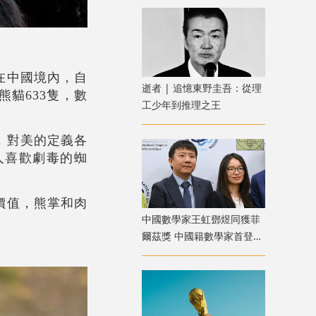
在中國境內，自
逝者 | 追憶東野圭吾：從理
熊貓633隻，數
工少年到推理之王
，對美的定義各
人喜歡劇毒的蜘
價值，熊掌和肉
中國數學家王虹鄧煜同獲菲
爾茲獎 中國籍數學家首登數
學榮耀之巔