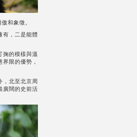
驕傲和象徵。
擁有，二是能體
可掬的模樣與溫
態界限的優勢，
外，北至北京周
貓廣闊的史前活