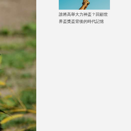
誰將高舉大力神盃？回顧世
界盃獎盃背後的時代記憶