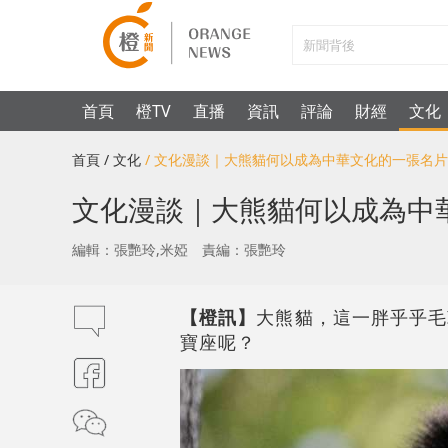
首頁
橙TV
直播
資訊
評論
財經
文化
首頁
/ 文化
/ 文化漫談｜大熊貓何以成為中華文化的一張名
文化漫談｜大熊貓何以成為中
編輯：張艷玲,米婭
責編：張艷玲
【橙訊】
大熊貓，這一胖乎乎毛
寶座呢？