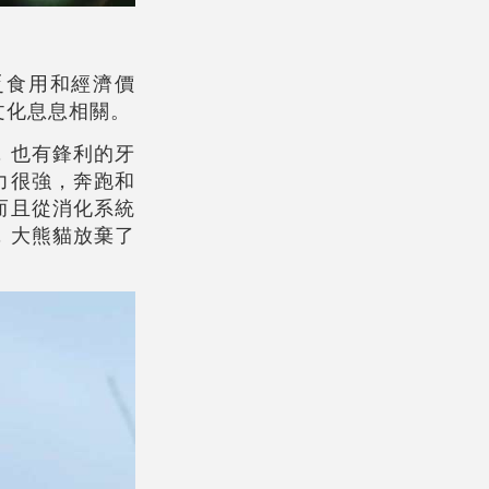
乏食用和經濟價
文化息息相關。
，也有鋒利的牙
力很強，奔跑和
而且從消化系統
，大熊貓放棄了