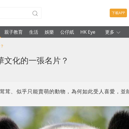
下載APP
親子教育
生活
娛樂
公仔紙
HK Eye
更多
片？
華文化的一張名片？
茸茸、似乎只能賣萌的動物，為何如此受人喜愛，並