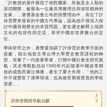
「許教授的著作展現了他對國家、民族及全人類的
深切關懷，被譽為一位兼具博雅理念與淑世精神的
史家」，唐獎基金會公布的頒獎理由中，肯定了許
倬雲歷來發表的中國古代專論，認為他不僅深入探
討中國長期歷史的本質問題，更在通史解釋上強調
文化的包容性與交流，尋求中國在世界舞台的定
位。
學術研究之外，唐獎還強調了許倬雲於教學方面的
貢獻，指出他曾主導台灣大學歷史教育課程的轉
型，培養了一代後輩學者，打開中國社會史研究風
氣；其史學觀點也自1990年代起隨著中國改革開
放的成熟而廣泛傳播，產生了重大作用，「他的工
作不僅豐富了漢學領域，也為後世累積寶貴的學術
資產」。