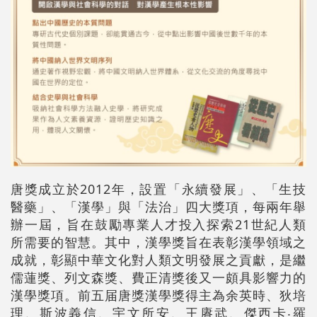
唐獎成立於2012年，設置「永續發展」、「生技
醫藥」、「漢學」與「法治」四大獎項，每兩年舉
辦一屆，旨在鼓勵專業人才投入探索21世紀人類
所需要的智慧。其中，漢學獎旨在表彰漢學領域之
成就，彰顯中華文化對人類文明發展之貢獻，是繼
儒蓮獎、列文森獎、費正清獎後又一頗具影響力的
漢學獎項。前五届唐獎漢學獎得主為余英時、狄培
理、斯波義信、宇文所安、王賡武、傑西卡‧羅