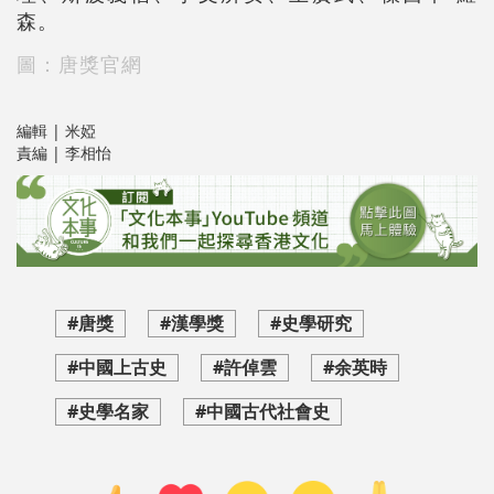
森。
圖：唐獎官網
編輯 | 米婭
責編 | 李相怡
#唐獎
#漢學獎
#史學研究
#中國上古史
#許倬雲
#余英時
#史學名家
#中國古代社會史