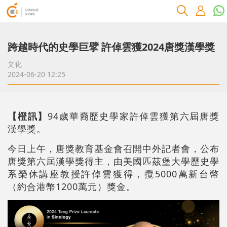
跨越時代的史學巨擘 許倬雲獲2024唐獎漢學獎
文化
2024-06-20 12:25
【橙訊】
94歲華裔歷史學家許倬雲獲第六屆唐獎
漢學獎。
今日上午，唐獎教育基金會召開中外記者會，公布
唐獎第六屆漢學獎得主，由美國匹茲堡大學歷史學
系榮休講座教授許倬雲獲得，攬5000萬新台幣
（約合港幣1200萬元）獎金。