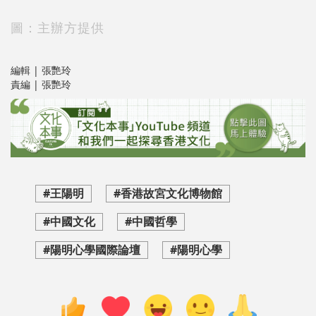
圖：主辦方提供
編輯 | 張艷玲
責編 | 張艷玲
#王陽明
#香港故宮文化博物館
#中國文化
#中國哲學
#陽明心學國際論壇
#陽明心學