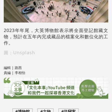
2023年年尾，大英博物館表示將
全面登記
館藏文
物，預計在五年內完成藏品的檔案化和數位化的工
作。
圖：Unsplash
編輯 | 路西
責編 | 李相怡
#博物館
#文物
#盜竊案