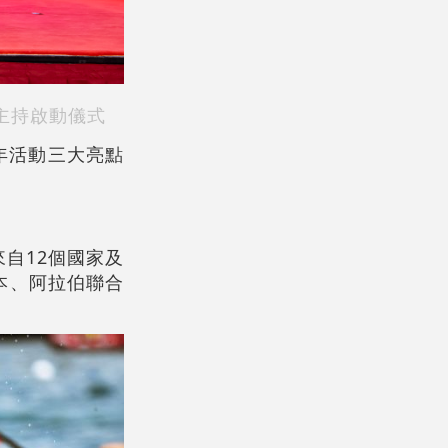
主持啟動儀式
年活動三大亮點
自12個國家及
本、阿拉伯聯合