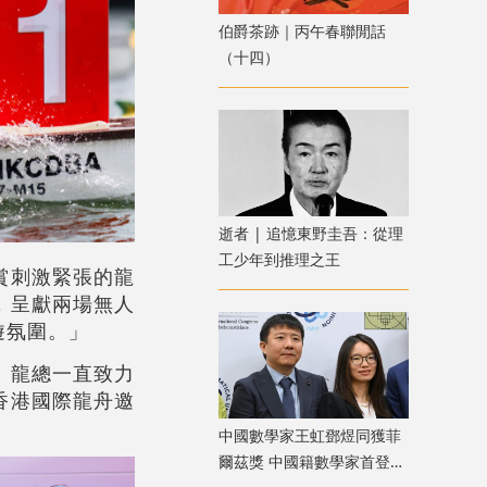
伯爵茶跡｜丙午春聯閒話
（十四）
逝者 | 追憶東野圭吾：從理
工少年到推理之王
賞刺激緊張的龍
，呈獻兩場無人
遊氛圍。」
。龍總一直致力
香港國際龍舟邀
中國數學家王虹鄧煜同獲菲
爾茲獎 中國籍數學家首登數