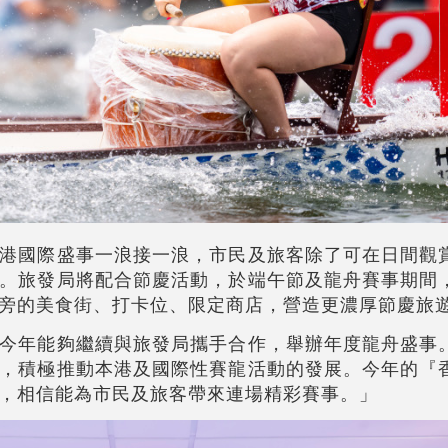
港國際盛事一浪接一浪，市民及旅客除了可在日間觀
。旅發局將配合節慶活動，於端午節及龍舟賽事期間
旁的美食街、打卡位、限定商店，營造更濃厚節慶旅
今年能夠繼續與旅發局攜手合作，舉辦年度龍舟盛事
，積極推動本港及國際性賽龍活動的發展。今年的『
，相信能為市民及旅客帶來連場精彩賽事。」