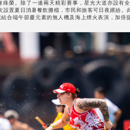
殊榮。除了一連兩天精彩賽事，星光大道亦設有全新
以及首次設置夏日消暑餐飲攤檔，市民和旅客可日夜繽紛。
呈獻結合端午節慶元素的無人機及海上煙火表演，加倍