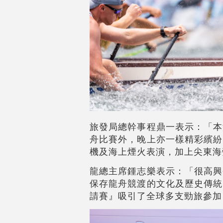
旅發局總幹事程鼎一表示：「本
舟比賽外，晚上亦一樣精彩繽紛
機及海上煙火表演，加上尖東海
龍總主席鍾志樂表示：「很高興
保存龍舟競渡的文化及歷史傳統
請賽』吸引了全球多支勁旅參加