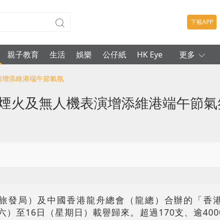
下載APP
親子教育
生活
娛樂
公仔紙
HK Eye
更多
演增添維港端午節氣氛
 煙火及無人機表演增添維港端午節氣
旅發局）及中國香港龍舟總會（龍總）合辦的「香
六）至16日（星期日）載譽歸來。超過170支、逾40