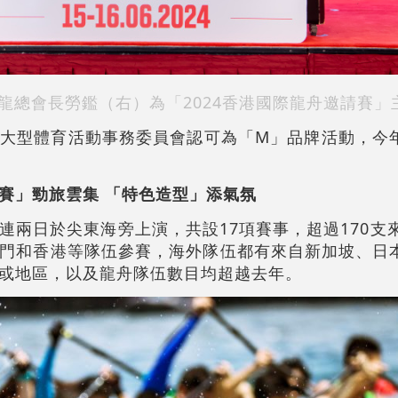
龍總會長勞鑑（右）為「2024香港國際龍舟邀請賽」
大型體育活動事務委員會認可為「M」品牌活動，今
賽」勁旅雲集 「特色造型」添氣氛
連兩日於尖東海旁上演，共設17項賽事，超過170支來
門和香港等隊伍參賽，海外隊伍都有來自新加坡、日
或地區，以及龍舟隊伍數目均超越去年。