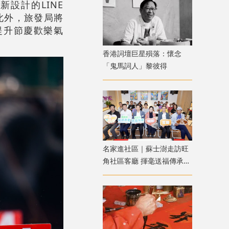
設計的LINE
此外，旅發局將
提升節慶歡樂氣
香港詞壇巨星殞落：懷念
「鬼馬詞人」黎彼得
名家進社區｜蘇士澍走訪旺
角社區客廳 揮毫送福傳承中
華書藝