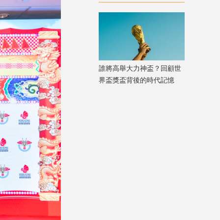
學榮耀之巔
誰將高舉大力神盃？回顧世
界盃獎盃背後的時代記憶