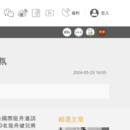
爆料
登入
氛
2024-05-23 16:05
港國際龍舟邀請
精選文章
00名龍舟健兒將