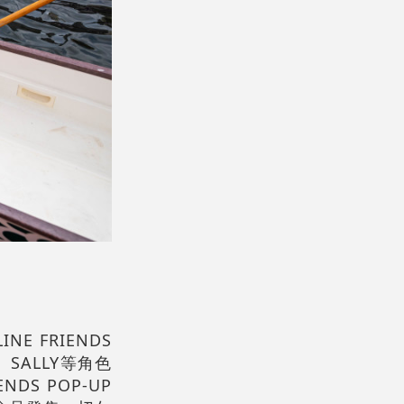
」
E FRIENDS
、SALLY等角色
S POP-UP