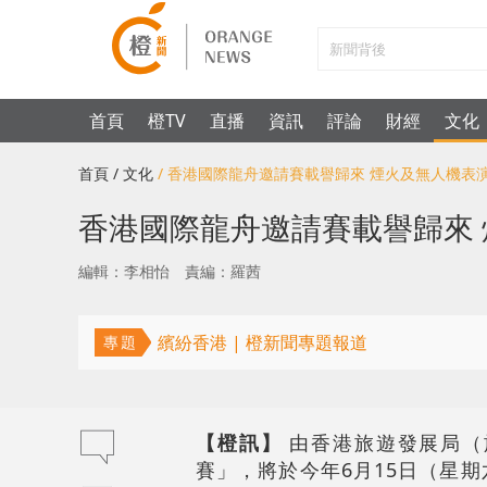
首頁
橙TV
直播
資訊
評論
財經
文化
首頁
/ 文化
/ 香港國際龍舟邀請賽載譽歸來 煙火及無人機表
香港國際龍舟邀請賽載譽歸來
編輯：李相怡
責編：羅茜
繽紛香港 | 橙新聞專題報道
專題
【橙訊】
由香港旅遊發展局（
賽」，將於今年6月15日（星期