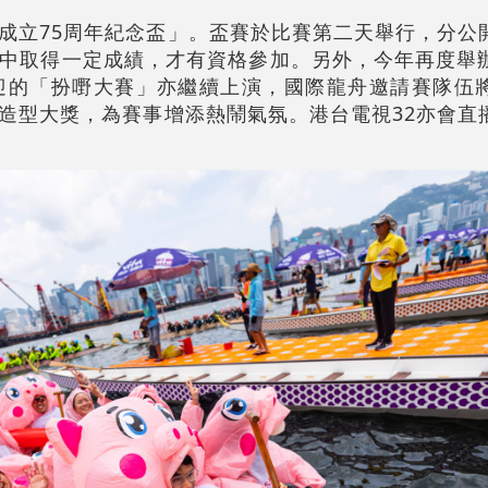
成立75周年紀念盃」。盃賽於比賽第二天舉行，分公
中取得一定成績，才有資格參加。另外，今年再度舉
迎的「扮嘢大賽」亦繼續上演，國際龍舟邀請賽隊伍
造型大獎，為賽事增添熱鬧氣氛。港台電視32亦會直