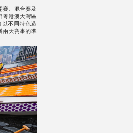
開賽、混合賽及
辦粵港澳大灣區
將以不同特色造
播兩天賽事的準