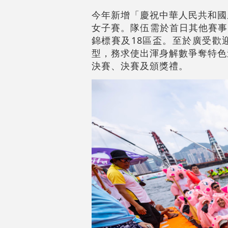
今年新增「慶祝中華人民共和國
女子賽。隊伍需於首日其他賽事
錦標賽及18區盃。至於廣受歡
型，務求使出渾身解數爭奪特色
決賽、決賽及頒獎禮。