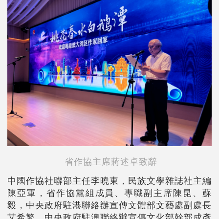
省作協主席
蔣述卓致辭
中國作協社聯部主任李曉東，民族文學雜誌社主編
陳亞軍，省作協黨組成員、專職副主席陳昆、蘇
毅，中央政府駐港聯絡辦宣傳文體部文藝處副處長
艾希繁，中央政府駐澳聯絡辦宣傳文化部幹部成彥