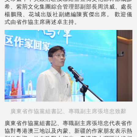
希、紫荊文化集團綜合管理部副部長周洪威、處長
楊鵬飛、花城出版社副總編陳賓傑出席。 歡迎儀
式由省作協主席蔣述卓主持。
廣東省作協黨組書記、專職副主席
張培忠致辭
廣東省作協黨組書記、專職副主席張培忠代表省作
協對粵港澳三地以及內蒙、新疆的作家朋友表示熱