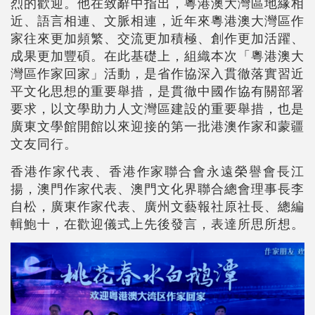
烈的歡迎。他在致辭中指出，粵港澳大灣區地緣相
近、語言相連、文脈相連，近年來粵港澳大灣區作
家往來更加頻繁、交流更加積極、創作更加活躍、
成果更加豐碩。在此基礎上，組織本次「粵港澳大
灣區作家回家」活動，是省作協深入貫徹落實習近
平文化思想的重要舉措，是貫徹中國作協有關部署
要求，以文學助力人文灣區建設的重要舉措，也是
廣東文學館開館以來迎接的第一批港澳作家和蒙疆
文友同行。
香港作家代表、香港作家聯合會永遠榮譽會長江
揚，澳門作家代表、澳門文化界聯合總會理事長李
自松，廣東作家代表、廣州文藝報社原社長、總編
輯鮑十，在歡迎儀式上先後發言，表達所思所想。