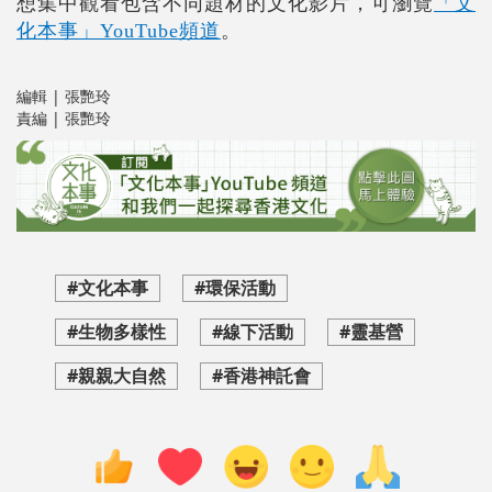
想集中觀看包含不同題材的文化影片，可瀏覽
「文
化本事」YouTube頻道
。
編輯 | 張艷玲
責編 | 張艷玲
#文化本事
#環保活動
#生物多樣性
#線下活動
#靈基營
#親親大自然
#香港神託會