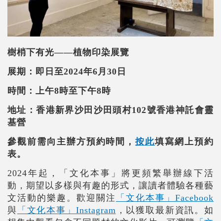
樹梢下有光——植物印染展覽
展期：即日至2024年6月30日
時間：上午8時至下午8時
地址：香港新界沙田沙田頭村102號香港神託會靈
基營
參觀前需向主辦方預約時間，
按此
填寫網上預約
表。
2024
年起，「文化本事」將更頻繁舉辦線下活
動，期望以多樣與有趣的形式，讓讀者體驗各種藝
文活動的樂趣。歡迎關注
「文化本事」Facebook
與
「文化本事」Instagram
，以獲取最新資訊。如