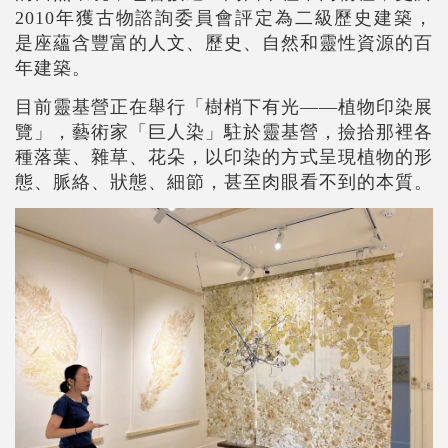
2010年獲古物諮詢委員會評定為二級歷史建築，
是座蘊含豐富的人文、歷史、自然和靈性資源的百
年建築。
目前靈基營正在舉行「樹梢下有光——植物印染展
覽」，藝術家「巨人染」駐於靈基營，撿拾那裡各
種落葉、雜草、花朵，以印染的方式呈現植物的形
態、脈絡、狀態、細節，甚至肉眼看不到的本質。