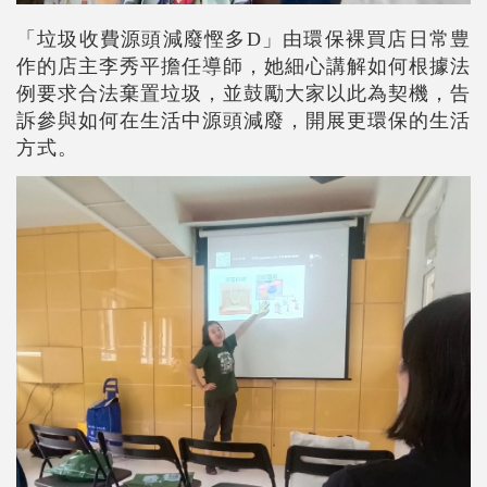
「垃圾收費源頭減廢慳多D」由環保裸買店日常豊
作的店主李秀平擔任導師，她細心講解如何根據法
例要求合法棄置垃圾，並鼓勵大家以此為契機，告
訴參與如何在生活中源頭減廢，開展更環保的生活
方式。