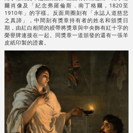
爾肖像及「紀念弗羅倫斯．南丁格爾，1820至
1910年」的字樣。反面周圈刻有「永誌人道慈悲
之真諦」，中間刻有獎章持有者的姓名和頒獎日
期，由紅白相間的綬帶將獎章與中央飾有紅十字的
榮譽牌連接在一起。同獎章一道頒發的還有一張羊
皮紙印製的證書。