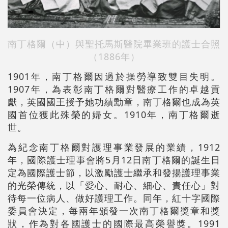
南丁格爾（中）與
聖托馬斯醫院
畢業班的
護士合照
（
1886年
）
1901年，南丁格爾因過於操勞導致雙目失明。
1907年，為表彰南丁格爾對醫療工作的卓越貢
獻，英國國王授予她功績勳章，南丁格爾也成為英
國首位獲此殊榮的婦女。1910年，南丁格爾逝
世。
為紀念南丁格爾對護理事業發展的業績，1912
年，國際護士理事會將5月12日南丁格爾的誕生日
定為國際護士節，以激勵護士繼承和發揚護理事業
的光榮傳統，以「愛心、耐心、細心、責任心」對
待每一位病人、做好護理工作。同年，紅十字國際
委員會決定，每兩年頒發一次南丁格爾獎章和獎
狀，作為對各國護士的國際最高榮譽獎。1991