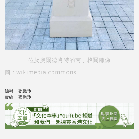
位於奧爾德肖特的
南丁格爾雕像
圖：wikimedia commons
編輯 | 張艷玲
責編 | 張艷玲