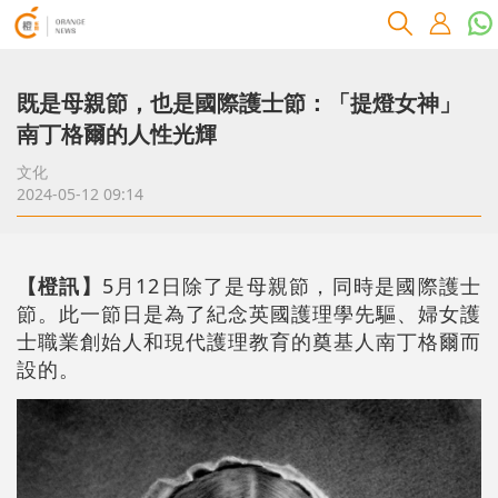
既是母親節，也是國際護士節：「提燈女神」
南丁格爾的人性光輝
文化
2024-05-12 09:14
【橙訊】
5月12日除了是母親節，同時是國際護士
節。此一節日是為了紀念英國護理學先驅、婦女護
士職業創始人和現代護理教育的奠基人南丁格爾而
設的。