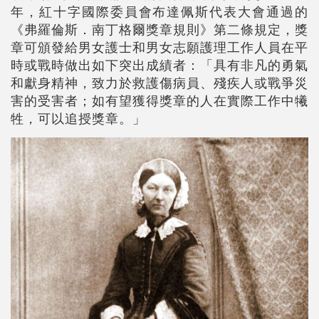
年，紅十字國際委員會布達佩斯代表大會通過的
《弗羅倫斯．南丁格爾獎章規則》第二條規定，獎
章可頒發給男女護士和男女志願護理工作人員在平
時或戰時做出如下突出成績者：「具有非凡的勇氣
和獻身精神，致力於救護傷病員、殘疾人或戰爭災
害的受害者；如有望獲得獎章的人在實際工作中犧
牲，可以追授獎章。」