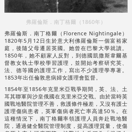
弗羅倫斯．南丁格爾（1860年）
弗羅倫斯．南丁格爾（Florence Nightingale）
1820年5月12日生於意大利佛羅倫斯一個富裕家
庭，後隨父母遷居英國。她曾在巴黎大學就讀。
1850年，她不顧家人反對，到德國凱撒斯韋爾基
督教女執士學校學習護理，並開始考察研究英、
法、德等國的護理工作，寫出不少護理學專著。
1853年出任倫敦患病婦女護理會監督。
1854年至1856年克里米亞戰爭期間，英、法、土
耳其聯軍與沙皇俄國在克里米亞交戰。由於當時英
國戰地醫院管理不善，救護條件極差，又沒有護士
護理傷病患者，英軍傷病者死亡率高達50％。在
這種情況下，南丁格爾率領護理人員奔赴戰地醫
院，通過健全醫院管理制度，提高護理質量，使傷