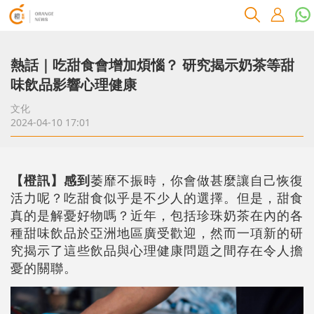
熱話｜吃甜食會增加煩惱？ 研究揭示奶茶等甜
味飲品影響心理健康
文化
2024-04-10 17:01
【橙訊】感到
萎靡不振時，你會做甚麼讓自己恢復
活力呢？吃甜食似乎是不少人的選擇。但是，甜食
真的是解憂好物嗎？近年，包括珍珠奶茶在內的各
種甜味飲品於亞洲地區廣受歡迎，然而一項新的研
究揭示了這些飲品與心理健康問題之間存在令人擔
憂的關聯。