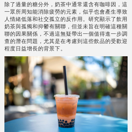
除了過量的糖分外，奶茶中通常還含有咖啡因，這
一眾所周知能消除疲勞的元素，似乎也會產生導致
人情緒低落和社交孤立的反作用。研究顯示了飲用
奶茶與孤獨和抑鬱有關聯，但並未旨在明確這種關
聯的因果關係，不過這無疑帶出一個值得進一步調
查的潛在問題，尤其是在考慮到這些飲品的受歡迎
程度日益增長的背景下。