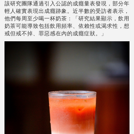
該研究團隊通過引入公認的成癮量表發現，部分年
輕人確實表現出成癮跡象。近半數的受訪者表示，
他們每周至少喝一杯奶茶：「研究結果顯示，飲用
奶茶可能導致包括飲用頻率、依賴性或渴求性，想
戒但戒不掉、罪惡感在內的成癮症狀。」