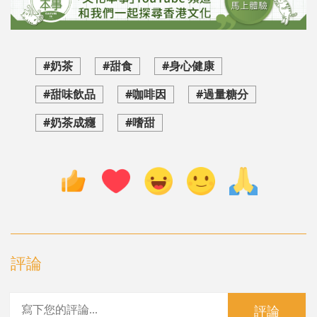
#奶茶
#甜食
#身心健康
#甜味飲品
#咖啡因
#過量糖分
#奶茶成癮
#嗜甜
評論
評論