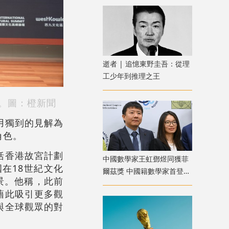
逝者 | 追憶東野圭吾：從理
工少年到推理之王
享。圖：橙新聞
用獨到的見解為
角色。
括香港故宮計劃
中國數學家王虹鄧煜同獲菲
在18世紀文化
爾茲獎 中國籍數學家首登數
願景。他稱，此前
學榮耀之巔
藉此吸引更多觀
與全球觀眾的對