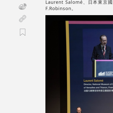
Laurent Salomé、日
F.Robinson。