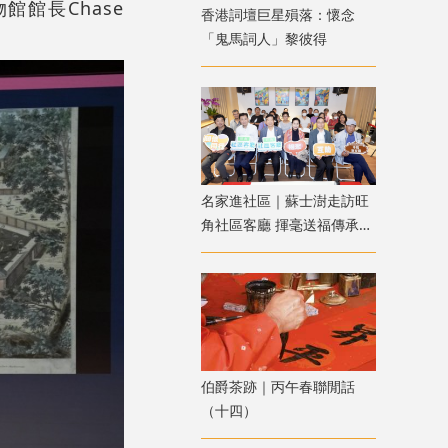
館館長Chase
香港詞壇巨星殞落：懷念
「鬼馬詞人」黎彼得
名家進社區｜蘇士澍走訪旺
角社區客廳 揮毫送福傳承中
華書藝
伯爵茶跡｜丙午春聯閒話
（十四）