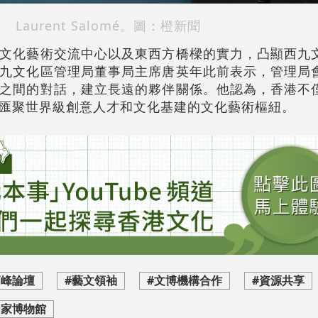
Laurent Salomé。圖：橙新聞
文化藝術交流中心以及東西方橋樑的實力，凸顯西九
九文化區管理局董事局主席唐英年此前表示，管理局
之間的對話，建立長遠的夥伴關係。他認為，香港不
匯聚世界級創意人才和文化基建的文化藝術樞紐。
高峰論壇
#藝文領袖
#文博機構合作
#資源共享
國家博物館