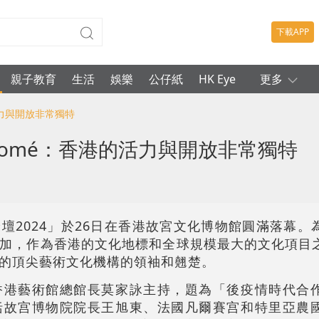
下載APP
親子教育
生活
娛樂
公仔紙
HK Eye
更多
的活力與開放非常獨特
Salomé：香港的活力與開放非常獨特
壇2024」於26日在香港故宮文化博物館圓滿落幕。
加，作為香港的文化地標和全球規模最大的文化項目
的頂尖藝術文化機構的領袖和翹楚。
香港藝術館總館長莫家詠主持，題為「後疫情時代合
括故宫博物院院長王旭東、法國凡爾賽宫和特里亞農