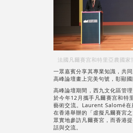
法國凡爾賽宫和特里亞農國家博物
一眾嘉賓分享其專業知識，共同
高峰論壇畫上完美句號，彰顯國
高峰論壇期間，
西九文化區管理
於今年12月攜手凡爾賽宫和特
藝術交流。Laurent Sa
在香港舉辦的「虛擬凡爾賽宮之
眾實地參訪凡爾賽宮，而香港提
話與交流。