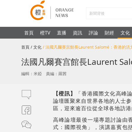
首頁
橙TV
直播
資訊
評論
財經
文化
首頁
/ 文化
/ 法國凡爾賽宫館長Laurent Salomé：香港
法國凡爾賽宫館長Laurent 
編輯：米婭
責編：羅茜
【橙訊】
「香港國際文化高峰論
論壇匯聚來自世界各地的人士参
區，迎來逾百位從全球各地訪港
高峰論壇最後一場專題討論由
式：國際視角」，演講嘉賓包