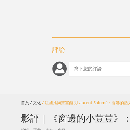
評論
首頁
/ 文化
/ 法國凡爾賽宫館長Laurent Salomé：香港
影評｜《窗邊的小荳荳》