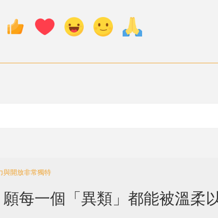
的活力與開放非常獨特
：願每一個「異類」都能被溫柔