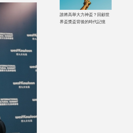
誰將高舉大力神盃？回顧世
界盃獎盃背後的時代記憶