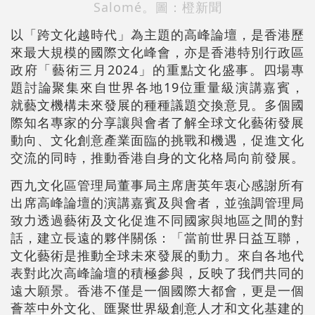
Salomé。圖：橙新聞
以「跨文化越時代」為主題的高峰論壇，是香港歷
來最大規模的國際文化峰會，亦是香港特別行政區
政府「藝術三月2024」的重點文化盛事。四場專
題討論聚集來自世界各地19位重量級演講嘉賓，
就藝文機構未來發展的種種議題交換意見。多個國
際知名專家的分享讓與會者了解全球文化藝術發展
動向、文化創意產業面臨的挑戰和機遇，促進文化
交流的同時，推動香港自身的文化格局向前發展。
西九文化區管理局董事局主席唐英年衷心感謝所有
出席高峰論壇的演講嘉賓及與會者，並強調管理局
致力透過藝術及文化促進不同國家與地區之間的對
話，建立長遠的夥伴關係：「當前世界日益互聯，
文化藝術是推動全球未來發展的動力。來自各地代
表對此次高峰論壇的積極參與，反映了我們共同的
遠大願景。香港不僅是一個國際大都會，更是一個
薈萃中外文化、匯聚世界級創意人才和文化基建的