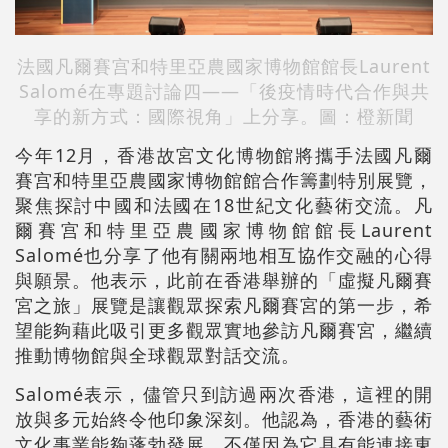
法國凡爾賽宫和特里亞農國家博物館館長Laurent
Salomé在專題討論四——
「後疫情時代合作與共
享的新方式：國際視角」上分享。圖：橙新聞
今年12月，香港故宮文化博物館將攜手法國凡爾
賽宫和特里亞農國家博物館館合作籌劃特別展覽，
聚焦探討中國和法國在18世紀文化藝術交流。凡
爾賽宫和特里亞農國家博物館館長Laurent
Salomé也分享了他有關兩地相互協作交融的心得
與願景。他表示，此前在香港舉辦的「虛擬凡爾賽
宮之旅」展覽是讓觀眾探索凡爾賽宮的第一步，希
望能夠藉此吸引更多觀眾實地參訪凡爾賽宮，繼續
推動博物館與全球觀眾對話交流。
Salomé表示，儘管只到訪過兩次香港，這裡的開
放與多元始終令他印象深刻。他認為，香港的藝術
文化事業能夠蓬勃發展，不僅因為它具有能連接東