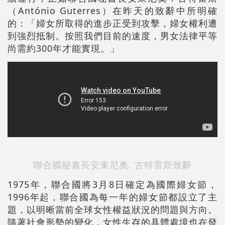
（António Guterres）在昨天的致辭中所明確
的：「婦女所取得的進步正受到攻擊，婦女權利遭
到強烈抵制。按照我們目前的速度，男女法律平等
尚需約300年才能實現。」
聯合國秘書長安東尼奧. 古特雷斯致辭
1975年，聯合國將3月8日確定為國際婦女節，
1996年起，聯合國為每一年的婦女節都設立了主
題，以明晰當前全球女性權益狀況的問題與方向。
隨著社會形勢的變化，女性生存的具體處境也在發