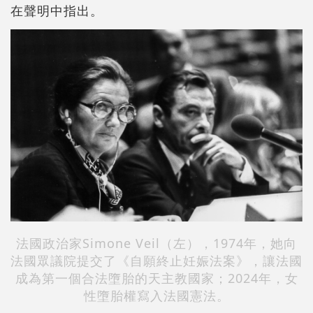
在聲明中指出。
法國政治家Simone Veil（左），1974年，她向
法國眾議院提交了《自願終止妊娠法案》，讓法國
成為第一個合法墮胎的天主教國家；2024年，女
性墮胎權寫入法國憲法。