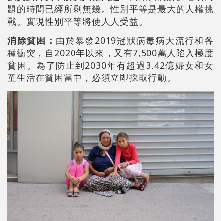
題的時間已經所剩無幾。性別平等是最大的人權挑
戰。實現性別平等將使人人受益。
消除貧困：
由於暴發2019冠狀病毒病大流行和各
種衝突，自2020年以來，又有7,500萬人陷入極度
貧困。為了防止到2030年有超過3.42億婦女和女
童生活在貧困當中，必須立即採取行動。