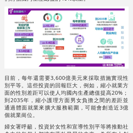
目前，每年還需要3,600億美元來採取措施實現性
別平等。這些投資的回報巨大，例如，縮小就業方
面的性別差距可以使人均國內生產總值提高20%；
到2035年，縮小護理方面男女負擔之間的差距並
通過體面就業來擴大服務範圍，可能會創造近3億
個就業崗位。
婦女署呼籲，投資於女性和宣導性別平等將推動社