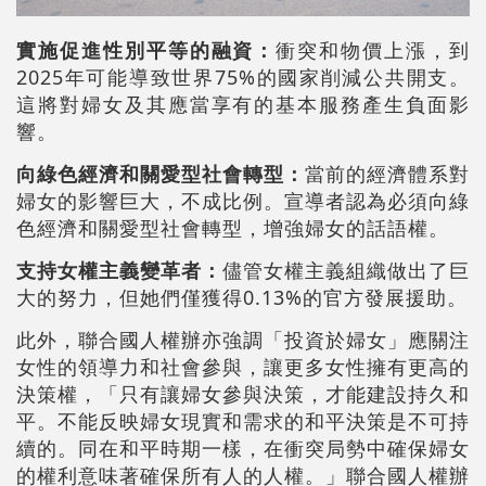
實施促進性別平等的融資：
衝突和物價上漲，到
2025年可能導致世界75%的國家削減公共開支。
這將對婦女及其應當享有的基本服務產生負面影
響。
向綠色經濟和關愛型社會轉型：
當前的經濟體系對
婦女的影響巨大，不成比例。宣導者認為必須向綠
色經濟和關愛型社會轉型，增強婦女的話語權。
支持女權主義變革者：
儘管女權主義組織做出了巨
大的努力，但她們僅獲得0.13%的官方發展援助。
此外，聯合國人權辦亦強調「投資於婦女」應關注
女性的領導力和社會參與，讓更多女性擁有更高的
決策權，「只有讓婦女參與決策，才能建設持久和
平。不能反映婦女現實和需求的和平決策是不可持
續的。同在和平時期一樣，在衝突局勢中確保婦女
的權利意味著確保所有人的人權。」聯合國人權辦