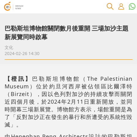
巴勒斯坦博物館關閉數月後重開 三場加沙主題
新展覽同時啟幕
文化
2024-02-26 14:30
【橙訊】
巴勒斯坦博物館（The Palestinian
Museum）位於約旦河西岸被佔領區比爾澤特
（Birzeit），因以色列對加沙的持續攻擊而關閉
近四個月後，於2024年2月11日重新開放，並同
時開幕三場新展覽。博物館方表示，場館重開是為
了「反對加沙正在發生的暴行和所遭受的系統性毀
滅」。
由Heneghan Peng Architects設計的巴勒斯坦