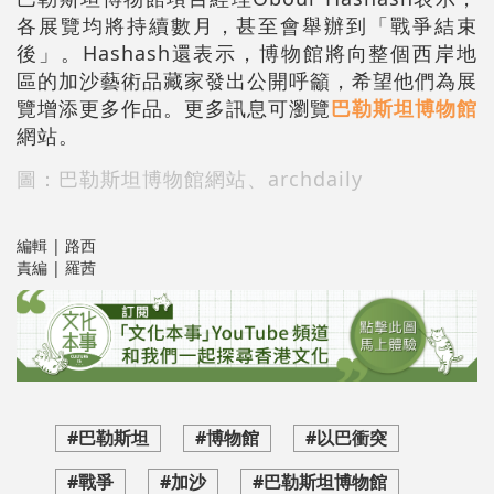
各展覽均將持續數月，甚至會舉辦到「戰爭結束
後」。Hashash還表示，博物館將向整個西岸地
區的加沙藝術品藏家發出公開呼籲，希望他們為展
覽增添更多作品。更多訊息可瀏覽
巴勒斯坦博物館
網站。
圖：巴勒斯坦博物館網站、archdaily
編輯 | 路西
責編 | 羅茜
#巴勒斯坦
#博物館
#以巴衝突
#戰爭
#加沙
#巴勒斯坦博物館