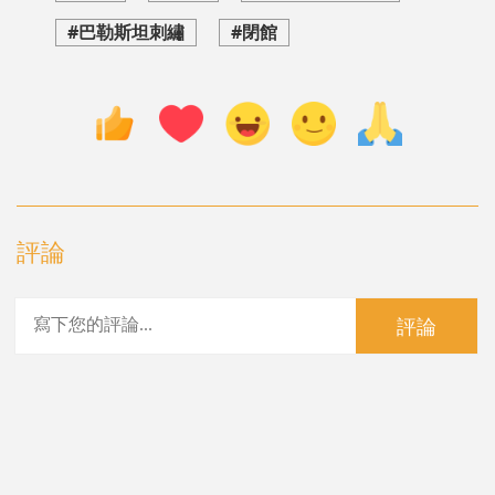
#巴勒斯坦刺繡
#閉館
評論
評論