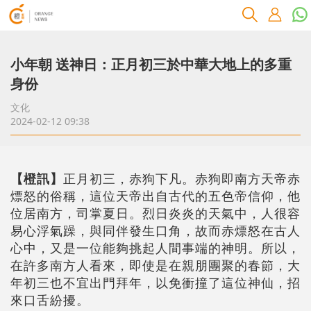
小年朝 送神日：正月初三於中華大地上的多重
身份
文化
2024-02-12 09:38
【橙訊】
正月初三，赤狗下凡。赤狗即南方天帝赤
熛怒的俗稱，這位天帝出自古代的五色帝信仰，他
位居南方，司掌夏日。烈日炎炎的天氣中，人很容
易心浮氣躁，與同伴發生口角，故而赤熛怒在古人
心中，又是一位能夠挑起人間事端的神明。所以，
在許多南方人看來，即使是在親朋團聚的春節，大
年初三也不宜出門拜年，以免衝撞了這位神仙，招
來口舌紛擾。