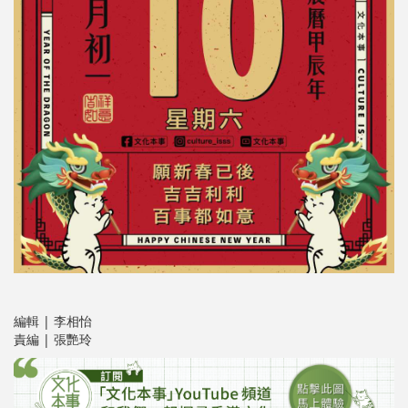
編輯 | 李相怡
責編 | 張艷玲