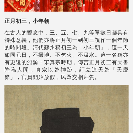
正月初三，小年朝
在古人的觀念中，三、五、七、九等單數日都具有
特殊意義，他們亦將正月初一到初三視作一個年節
的時間段。清代蘇州稱初三為「小年朝」，這一天
如同元日，不掃地、不乞火、不汲水。這一名稱亦
有更遠的淵源：宋真宗時期，傳言正月初三有天書
降臨人間，真宗以為神跡，訂立這天為「天慶
節」，官員開始放假，民眾交相拜賀。