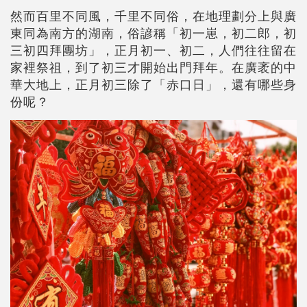
然而百里不同風，千里不同俗，在地理劃分上與廣
東同為南方的湖南，俗諺稱「初一崽，初二郎，初
三初四拜團坊」，正月初一、初二，人們往往留在
家裡祭祖，到了初三才開始出門拜年。在廣袤的中
華大地上，正月初三除了「赤口日」，還有哪些身
份呢？