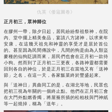
仇英《倭寇圖卷》
正月初三，眾神歸位
在膠州一帶，除夕日起，居民紛紛祭祖祭神，在院
內、堂中擺上精美食品，宴請八方諸神，以求來年
安康，在這幾天祖先和神靈的享受才是居於首位
的。甚至因為民間傳說中，凡間的狗是由為人類盜
麥種的仙狗貶謫而來，居民們也會在正月初一款待
小狗。然而到了正月初二三更夜，各路神靈都需要
回到各自的神位，於是正月初三在當地又有「送神
節」之名，在這一天，各家飯菜終於豐盛起來。
與「送神日」異曲同工的是，在湖北等地，民眾也
把初三視為年關的一個終止點。他們在正月初三會
在大門外點燃香燭，將屋簷所插的松柏枝與門神紙
等一起燒掉，稱為「送年」。