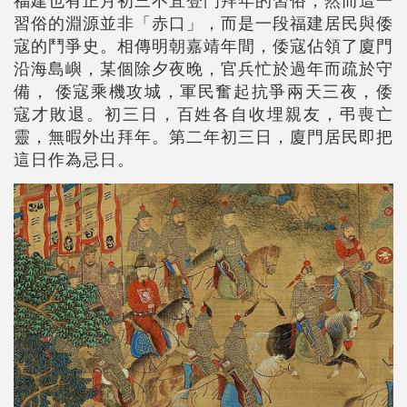
習俗的淵源並非「赤口」，而是一段福建居民與倭
寇的鬥爭史。相傳明朝嘉靖年間，倭寇佔領了廈門
沿海島嶼，某個除夕夜晚，官兵忙於過年而疏於守
備， 倭寇乘機攻城，軍民奮起抗爭兩天三夜，倭
寇才敗退。初三日，百姓各自收埋親友，弔喪亡
靈，無暇外出拜年。第二年初三日，廈門居民即把
這日作為忌日。