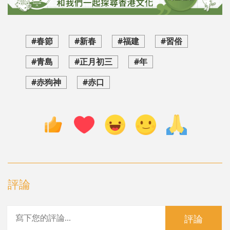
#春節
#新春
#福建
#習俗
#青島
#正月初三
#年
#赤狗神
#赤口
評論
評論