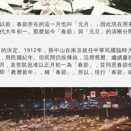
以前，春節所在的這一月也叫「元月」，因此現在用
代大年初一。那麼如今「春節」與「元旦」的清晰分
的決定。1912年，孫中山在南京就任中華民國臨時
，用民國紀年。但民間仍按傳統，沿用舊曆、繼續慶
）7月，袁世凱批准以正月初一為「春節」，並同意春節
即「農曆新年」，稱「春節」。所以，現行「春節」