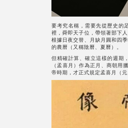
要考究名稱，需要先從歷史的
裡，舜即天子位，帶領著部下人
根據日夜交替、月缺月圓和四季
的農曆（又稱陰曆、夏曆）。
但精確計算、確立這樣的週期
（孟喜月）作為正月、商朝用臘
帝時期，才正式規定孟喜月（元