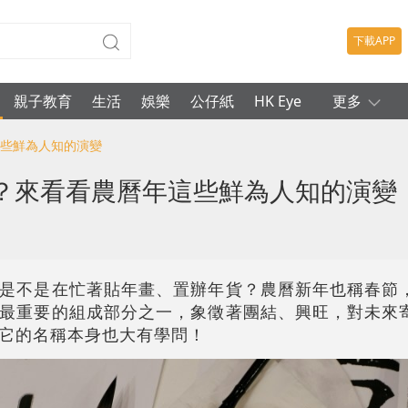
下載APP
親子教育
生活
娛樂
公仔紙
HK Eye
更多
這些鮮為人知的演變
？來看看農曆年這些鮮為人知的演變
是不是在忙著貼年畫、置辦年貨？農曆新年也稱春節
最重要的組成部分之一，象徵著團結、興旺，對未來
它的名稱本身也大有學問！