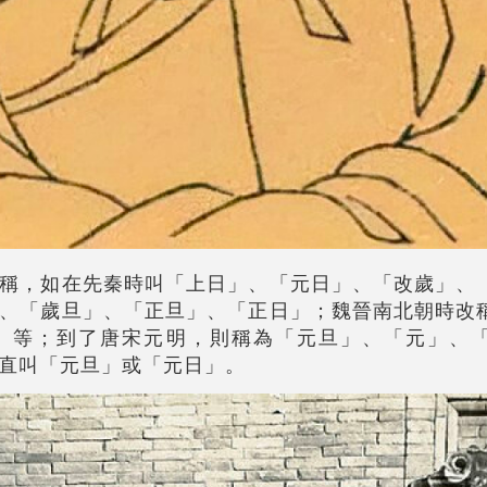
稱，如在先秦時叫「上日」、「元日」、「改歲」、
、「歲旦」、「正旦」、「正日」；魏晉南北朝時改
」等；到了唐宋元明，則稱為「元旦」、「元」、
直叫「元旦」或「元日」。