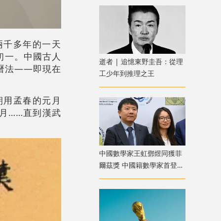
兩千多年的一天
初一。中國古人
逝者 | 追憶東野圭吾：從理
曆法——即現在
工少年到推理之王
朝用孟春的元月
月……直到漢武
中國數學家王虹鄧煜同獲菲
爾茲獎 中國籍數學家首登數
學榮耀之巔