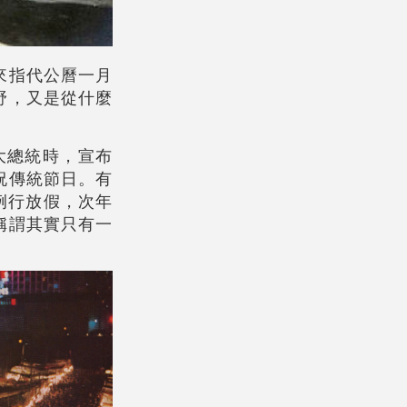
來指代公曆一月
野，又是從什麼
大總統時，宣布
祝傳統節日。有
例行放假，次年
稱謂其實只有一