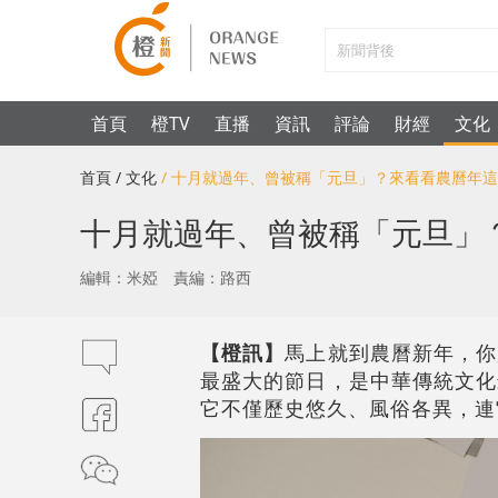
首頁
橙TV
直播
資訊
評論
財經
文化
首頁
/ 文化
/ 十月就過年、曾被稱「元旦」？來看看農曆年
十月就過年、曾被稱「元旦」
編輯：米婭
責編：路西
【橙訊】
馬上就到農曆新年，你
最盛大的節日，是中華傳統文化
它不僅歷史悠久、風俗各異，連