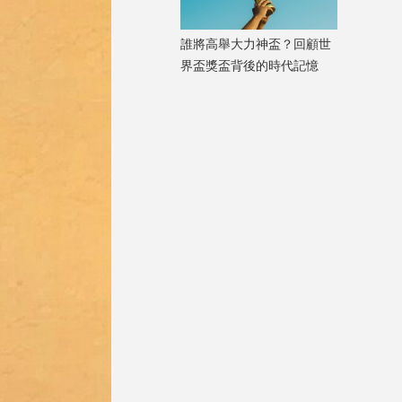
誰將高舉大力神盃？回顧世
界盃獎盃背後的時代記憶