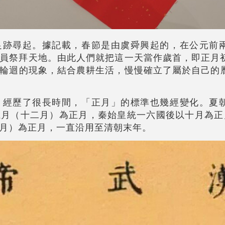
足跡尋起。據記載，春節是由虞舜興起的，在公元前
員祭拜天地。由此人們就把這一天當作歲首，即正月
輪迴的現象，結合農耕生活，慢慢確立了屬於自己的
，經歷了很長時間，「正月」的標準也幾經變化。夏
月（十二月）為正月，秦始皇統一六國後以十月為正
月）為正月，一直沿用至清朝末年。