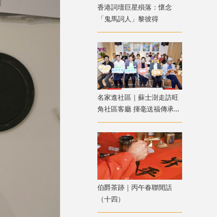
香港詞壇巨星殞落：懷念
「鬼馬詞人」黎彼得
名家進社區｜蘇士澍走訪旺
角社區客廳 揮毫送福傳承中
華書藝
伯爵茶跡｜丙午春聯閒話
（十四）