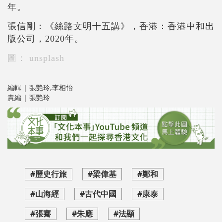
年。
張信剛：《絲路文明十五講》，香港：香港中和出
版公司，2020年。
圖： unsplash
編輯 | 張艷玲,李相怡
責編 | 張艷玲
#歷史行旅
#梁偉基
#鄭和
#山海經
#古代中國
#康泰
#張騫
#朱應
#法顯