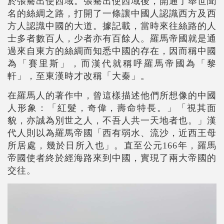
於張騫出使西域。張騫出使西域後，開通了舉世聞
名的絲綢之路，打開了一條讓中國人認識西方及西
方人認識中國的大道。據記載，當時來往絲路的人
士多者數百人，少者亦有百餘人。羅馬帝國就是通
過來自東方的絲綢而知悉中國的存在，因而稱中國
為「賽里斯」，而漢代就稱呼羅馬帝國為「黎
軒」，至東漢時才改稱「大秦」。
在羅馬人的著作中，曾這樣描述他們所想像的中國
人形象：「紅髮，奇偉，壽命特長。」「視其面
貌，亦誠為別世之人，不吾人共一天地者也。」漢
代人則以為羅馬帝國「西有弱水、流沙，近西王母
所居處，幾於日所入也」。直至公元166年，羅馬
帝國使者終於經海路來到中國，實現了兩大帝國的
交往。