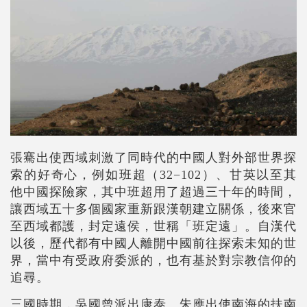
張騫出使西域刺激了同時代的中國人對外部世界探
索的好奇心，例如班超（32
−
102
）、甘英以至其
他中國探險家，其中班超用了超過三十年的時間，
讓西域五十多個國家重新跟漢朝建立關係，後來官
至西域都護，封定遠侯，世稱「班定遠」。自漢代
以後，歷代都有中國人離開中國前往探索未知的世
界，當中有受政府委派的，也有基於對宗教信仰的
追尋。
三國時期，吳國曾派出康泰、朱應出使南海的扶南