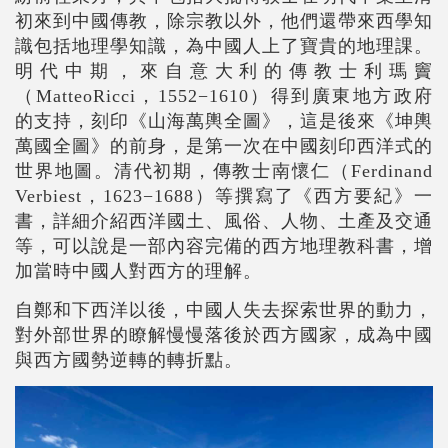
初來到中國傳教，除宗教以外，他們還帶來西學知
識包括地理學知識，為中國人上了寶貴的地理課。
明代中期，來自意大利的傳教士利瑪竇
（MatteoRicci，1552
−
1610
）得到廣東地方政府
的支持，刻印《山海萬輿全圖》，這是後來《坤輿
萬國全圖》的前身，是第一次在中國刻印西洋式的
世界地圖。清代初期，傳教士南懷仁（Ferdinand
Verbiest，1623
−
1688
）等撰寫了《西方要紀》一
書，詳細介紹西洋國土、風俗、人物、土產及交通
等，可以說是一部內容完備的西方地理教科書，增
加當時中國人對西方的理解。
自鄭和下西洋以後，中國人失去探索世界的動力，
對外部世界的瞭解慢慢落後於西方國家，成為中國
與西方國勢逆轉的轉折點。