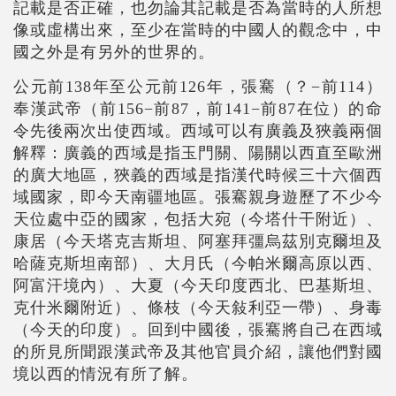
記載是否正確，也勿論其記載是否為當時的人所想
像或虛構出來，至少在當時的中國人的觀念中，中
國之外是有另外的世界的。
公元前138年至公元前126年，張騫（？
−
前114）
奉漢武帝（前156
−
前87，前141
−
前87在位）的命
令先後兩次出使西域。西域可以有廣義及狹義兩個
解釋：廣義的西域是指玉門關、陽關以西直至歐洲
的廣大地區，狹義的西域是指漢代時候三十六個西
域國家，即今天南疆地區。張騫親身遊歷了不少今
天位處中亞的國家，包括大宛（今塔什干附近）、
康居（今天塔克吉斯坦、阿塞拜彊烏茲別克爾坦及
哈薩克斯坦南部）、大月氏（今帕米爾高原以西、
阿富汗境內）、大夏（今天印度西北、巴基斯坦、
克什米爾附近）、條枝（今天敍利亞一帶）、身毒
（今天的印度）。回到中國後，張騫將自己在西域
的所見所聞跟漢武帝及其他官員介紹，讓他們對國
境以西的情況有所了解。