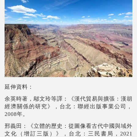
延伸資料：
余英時著，鄔文玲等譯：《漢代貿易與擴張：漢胡
經濟關係的研究》，台北：聯經出版事業公司，
2008年。
邢義田：《立體的歷史：從圖像看古代中國與域外
文化（增訂三版）》，台北：三民書局，2021