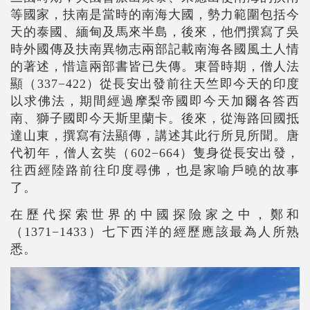
等國家，扶南是當時的南海大國，勢力範圍包括今
天的泰國、緬甸及馬來半島，後來，他們撰寫了吳
時外國傳及扶南異物志兩部記載南海各國風土人情
的著述，惜這兩部書皆已失傳。東晉時期，僧人法
顯（337
−
422
）從長安出發前往天竺即今天的印度
以求佛法，期間經過摩梨帝國即今天加爾各答西
南、獅子國即今天斯里蘭卡。後來，從海路回國抵
達山東，撰寫有法顯傳，講述其此行所見所聞。唐
代初年，僧人玄奘（602
−
664
）隻身從長安出發，
往西經陸路前往印度尋佛，也是家喻戶曉的故事
了。
在歷代探索世界的中國探險家之中，鄭和
（1371
−
1433
）七下西洋的經歷應該最為人所熟
悉。