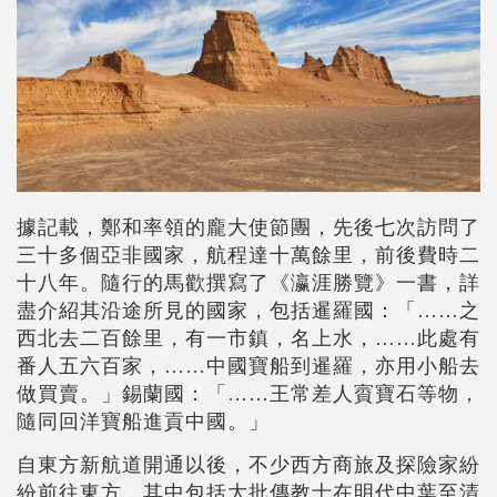
據記載，鄭和率領的龐大使節團，先後七次訪問了
三十多個亞非國家，航程達十萬餘里，前後費時二
十八年。隨行的馬歡撰寫了《瀛涯勝覽》一書，詳
盡介紹其沿途所見的國家，包括暹羅國：「……之
西北去二百餘里，有一市鎮，名上水，……此處有
番人五六百家，……中國寶船到暹羅，亦用小船去
做買賣。」錫蘭國：「……王常差人賨寶石等物，
隨同回洋寶船進貢中國。」
自東方新航道開通以後，不少西方商旅及探險家紛
紛前往東方，其中包括大批傳教士在明代中葉至清