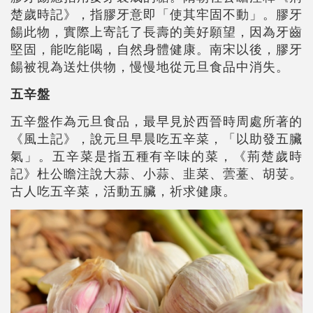
楚歲時記》，指膠牙意即「使其牢固不動」。膠牙
餳此物，實際上寄託了長壽的美好願望，因為牙齒
堅固，能吃能喝，自然身體健康。南宋以後，膠牙
餳被視為送灶供物，慢慢地從元旦食品中消失。
五辛盤
五辛盤作為元旦食品，最早見於西晉時周處所著的
《風土記》，說元旦早晨吃五辛菜，「以助發五臟
氣」。五辛菜是指五種有辛味的菜，《荊楚歲時
記》杜公瞻注說大蒜、小蒜、韭菜、蕓薹、胡荽。
古人吃五辛菜，活動五臟，祈求健康。