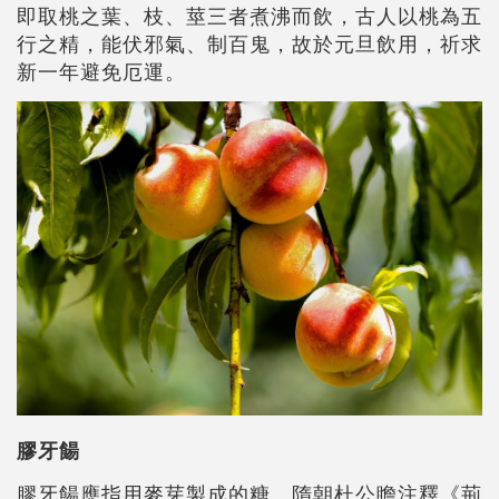
即取桃之葉、枝、莖三者煮沸而飲，古人以桃為五
行之精，能伏邪氣、制百鬼，故於元旦飲用，祈求
新一年避免厄運。
膠牙餳
膠牙餳應指用麥芽製成的糖。隋朝杜公瞻注釋《荊