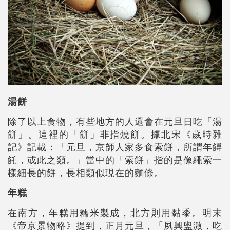
湯餅
除了以上食物，有些地方的人還會在元旦日吃「湯
餅」。這裡的「餅」非指燒餅。據北宋《歲時雜
記》記載：「元旦，京師人家多食索餅，所謂年餺
飥，或此之類。」當中的「索餅」指的是像繩索一
樣細長的餅，長相類似現在的麵條。
年糕
在南方，年糕用糯米製成，北方則用黏黍。明末
《帝京景物略》提到，正月元旦，「夙興盥激，吃