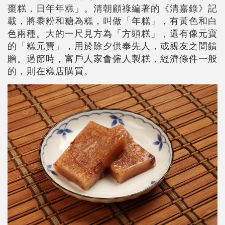
棗糕，日年年糕」。清朝顧祿編著的《清嘉錄》記
載，將黍粉和糖為糕，叫做「年糕」，有黃色和白
色兩種。大的一尺見方為「方頭糕」，還有像元寶
的「糕元寶」，用於除夕供奉先人，或親友之間饋
贈。過節時，富戶人家會僱人製糕，經濟條件一般
的，則在糕店購買。