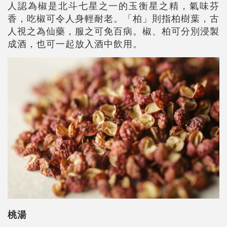
人認為椒是北斗七星之一的玉衡星之精，氣味芬
香，吃椒可令人身輕耐老。「柏」則指柏樹葉，古
人視之為仙藥，服之可免百病。椒、柏可分別浸製
成酒，也可一起放入酒中飲用。
桃湯