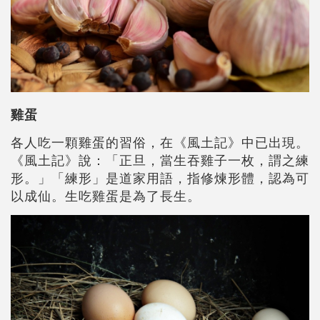
雞蛋
各人吃一顆雞蛋的習俗，在《風土記》中已出現。
《風土記》說：「正旦，當生吞雞子一枚，謂之練
形。」「練形」是道家用語，指修煉形體，認為可
以成仙。生吃雞蛋是為了長生。