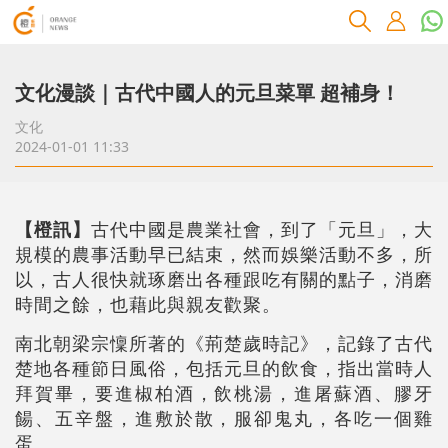
文化漫談｜古代中國人的元旦菜單 超補身！
文化
2024-01-01 11:33
【橙訊】
古代中國是農業社會，到了「元旦」，大
規模的農事活動早已結束，然而娛樂活動不多，所
以，古人很快就琢磨出各種跟吃有關的點子，消磨
時間之餘，也藉此與親友歡聚。
南北朝梁宗懍所著的《荊楚歲時記》，記錄了古代
楚地各種節日風俗，包括元旦的飲食，指出當時人
拜賀畢，要進椒柏酒，飲桃湯，進屠蘇酒、膠牙
餳、五辛盤，進敷於散，服卻鬼丸，各吃一個雞
蛋。