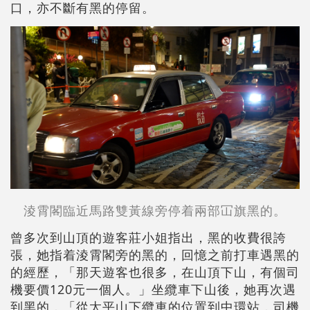
口，亦不斷有黑的停留。
淩霄閣臨近馬路雙黃線旁停着兩部冚旗黑的。
曾多次到山頂的遊客莊小姐指出，黑的收費很誇
張，她指着淩霄閣旁的黑的，回憶之前打車遇黑的
的經歷，「那天遊客也很多，在山頂下山，有個司
機要價120元一個人。」坐纜車下山後，她再次遇
到黑的，「從太平山下纜車的位置到中環站，司機