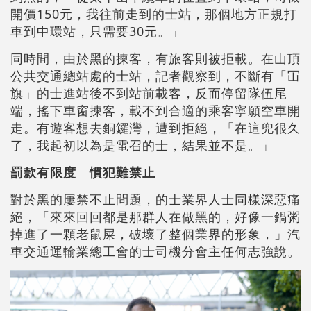
開價150元，我往前走到的士站，那個地方正規打
車到中環站，只需要30元。」
同時間，由於黑的揀客，有旅客則被拒載。在山頂
公共交通總站處的士站，記者觀察到，不斷有「冚
旗」的士進站後不到站前載客，反而停留隊伍尾
端，搖下車窗揀客，載不到合適的乘客寧願空車開
走。有遊客想去銅鑼灣，遭到拒絕，「在這兜很久
了，我起初以為是電召的士，結果並不是。」
罰款有限度 慣犯難禁止
對於黑的屢禁不止問題，的士業界人士同樣深惡痛
絕，「來來回回都是那群人在做黑的，好像一鍋粥
掉進了一顆老鼠屎，破壞了整個業界的形象，」汽
車交通運輸業總工會的士司機分會主任何志強說。