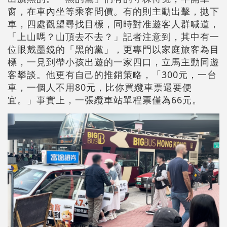
窗，在車內坐等乘客問價。有的則主動出擊，拋下
車，四處觀望尋找目標，同時對准遊客人群喊道，
「上山嗎？山頂去不去？」記者注意到，其中有一
位眼戴墨鏡的「黑的黨」，更專門以家庭旅客為目
標，一見到帶小孩出遊的一家四口，立馬主動同遊
客攀談。他更有自己的推銷策略，「300元，一台
車，一個人不用80元，比你買纜車票還要便
宜。」事實上，一張纜車站單程票僅為66元。