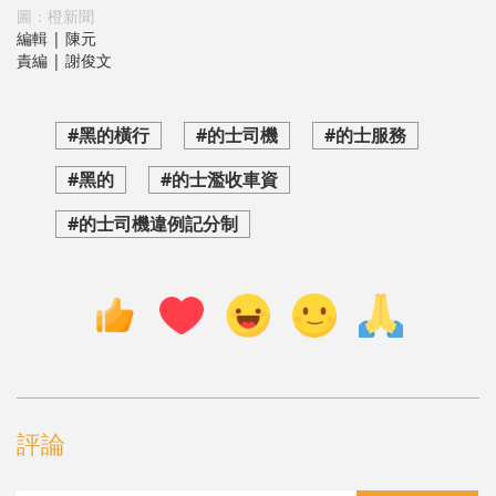
圖：橙新聞
編輯 | 陳元
責編 | 謝俊文
#黑的橫行
#的士司機
#的士服務
#黑的
#的士濫收車資
#的士司機違例記分制
評論