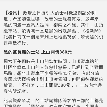
【橙訊】
政府近日擬引入的士司機違例記分制
度，希望加強阻嚇，改善的士服務質素。多年來，
黑的問題一直爲人詬病，卻禁之不絕。其中，山頂
纜車站、淩霄閣一直是黑的出沒黑點，《橙新聞》
記者日前在一個週末到上述地點視察，發現黑的仍
舊猖獗橫行。
黑的黨長霸的士站 上山開價380元
周六下午四時是上山的繁忙時間，山頂纜車站前，
排隊坐纜車上山的人龍愈排愈長，已經排到了對面
馬路，想坐上纜車至少需等待45分鐘。有部分旅
客因此選擇搭的士到山頂凌霄閣，但問價後卻紛紛
放棄。「不打表，上山開價380元，」一名內地遊
客告訴記者。
記者觀察發現，的士站處排隊等客的三部的士都是
冚旗黑的。「黑的黨」們有的守株待兔，半開車