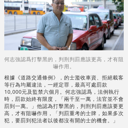
何志強認爲打擊黑的，判刑判罰應該更高，才有阻
嚇作用。
根據《道路交通條例》，的士濫收車資、拒絕載客
等行為均屬違法，一經定罪，最高可處罰款
10,000元及監禁六個月。何志強認爲，法例執行
時，罰款始終有限度，「兩千至一萬，法官並不會
罰到一萬。」他認為打擊黑的，判刑判罰應該要更
高，才有阻嚇作用，「判罰重考的士牌，如果多次
犯，要罰到犯法者以後都沒有開的士的機會。」