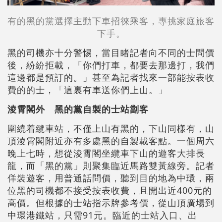
有的黑的黨選擇主動下車招徠乘客，專挑家庭旅客
下手。
黑的司機亦十分警惕，當目睹記者向不同的士問價
後，紛紛拒載，「你們打車，都要去那邊打，我們
這邊都是預訂的。」甚至為記者找來一部能按表收
費的的士，「這裏有車送你們上山。」
淩霄閣外 黑的黨自製的士站劏客
圍繞着纜車站，不僅上山有黑的，下山同樣有，山
頂淩霄閣附近亦有多處黑的自製載客點。一個周六
晚上七時，想從淩霄閣坐纜車下山的遊客大排長
龍，而「黑的黨」則聚集臨近馬路雙黃線旁。記者
佯裝遊客，用普通話問價，聽到目的地為中環，兩
位黑的司機都不接受按表收費，且開出近400元的
高價。但根據的士站指示牌參考價，從山頂廣場到
中環港鐵站，只需91元。臨近的士站入口、出