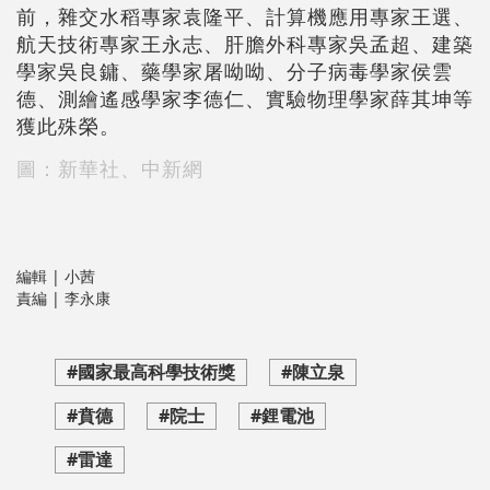
前，雜交水稻專家袁隆平、計算機應用專家王選、
航天技術專家王永志、肝膽外科專家吳孟超、建築
學家吳良鏞、藥學家屠呦呦、分子病毒學家侯雲
德、測繪遙感學家李德仁、實驗物理學家薛其坤等
獲此殊榮。
圖：新華社、中新網
編輯 | 小茜
責編 | 李永康
#國家最高科學技術獎
#陳立泉
#賁德
#院士
#鋰電池
#雷達