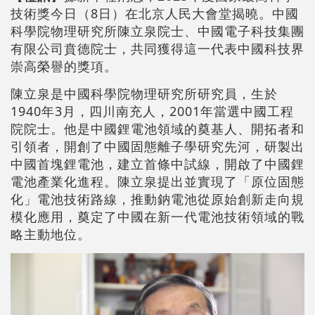
技術獎今日（8日）在北京人民大會堂揭曉。中國
科學院物理研究所陳立泉院士、中國電子科技集團
有限公司賁德院士，共同獲得這一代表中國科技界
崇高榮譽的獎項。
陳立泉是中國科學院物理研究所研究員，生於
1940年3月，四川南充人，2001年當選中國工程
院院士。他是中國鋰電池領域的奠基人、開拓者和
引領者，開創了中國固態離子學研究先河，研製出
中國首塊鋰電池，建立首條中試線，開啟了中國鋰
電池產業化進程。陳立泉提出並實現了「原位固態
化」電池技術路線，推動鈉電池從原始創新走向規
模化應用，奠定了中國在新一代電池技術領域的戰
略主動地位。