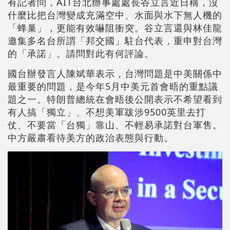
有記者問，AIT台北辦事處處長谷立言近日稱，沒
什麼比把台灣變成充滿空中、水面與水下無人機的
「蜂巢」，更能有效嚇阻衝突。谷立言還與林佳龍
邀集多名台所謂「邦交國」駐台代表，重申對台灣
的「承諾」。請問對此有何評論。
國台辦發言人陳斌華表示，台灣問題是中美關係中
最重要的問題，是今年5月中美元首會晤的重點議
題之一。特朗普總統在會晤後公開表示不希望看到
有人搞「獨立」、不想美軍跋涉9500英里去打
仗、不要當「台獨」靠山、不輕易承諾對台軍售。
中方嚴肅看待美方的政治表態與行動。