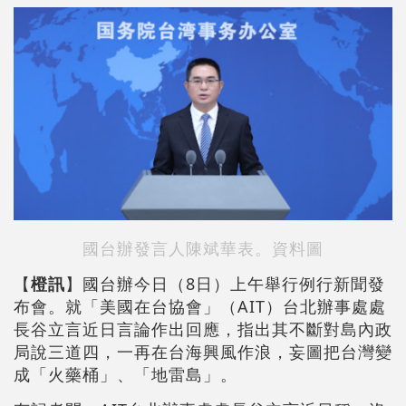
國台辦發言人陳斌華表。資料圖
【
橙訊
】國台辦今日（8日）上午舉行例行新聞發
布會。就「美國在台協會」（AIT）台北辦事處處
長谷立言近日言論作出回應，指出其不斷對島內政
局說三道四，一再在台海興風作浪，妄圖把台灣變
成「火藥桶」、「地雷島」。