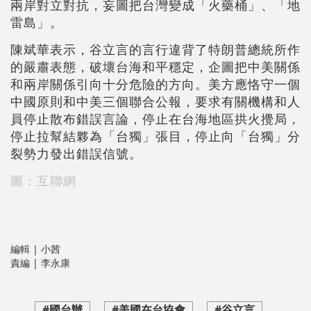
兩岸對立對抗，妄圖把台灣變成「火藥桶」、「地
雷島」。
陳斌華表示，谷立言的言行違背了特朗普總統所作
的嚴肅表態，破壞台海和平穩定，企圖把中美關係
和兩岸關係引向十分危險的方向。美方應恪守一個
中國原則和中美三個聯合公報，要求有關機構和人
員停止散布錯誤言論，停止在台海地區拱火攪局，
停止拉幫結夥為「台獨」張目，停止向「台獨」分
裂勢力發出錯誤信號。
圖：互聯網
編輯 | 小茜
責編 | 李永康
#國台辦
#美國在台協會
#谷立言