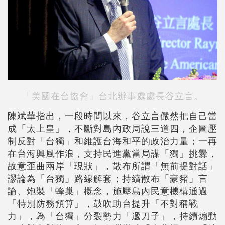
「美國在台協會」台北辦事處處長谷立言。
陳斌華指出，一段時間以來，谷立言儼然把自己當
成「太上皇」，不斷對島內政局說三道四，企圖壓
制反對「台獨」和維護台海和平的政治力量；一再
在台海興風作浪，支持民進黨當局謀「獨」挑釁，
故意歪曲兩岸「現狀」，散布所謂「無前提對話」
謬論為「台獨」路線解套；持續散布「豪豬」言
論、炮製「蜂巢」概念，施壓島內民意機構通過
「特別防務預算」，鼓吹助台提升「不對稱戰
力」，為「台獨」分裂勢力「遞刀子」，持續煽動