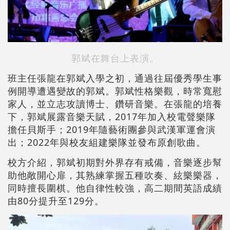
郭斌在舞台上表演。
班主任張龍在郭斌入學之初，通過往屆優秀學生事
例開導遭遇變故的郭斌。郭斌性格樂觀，時常寬慰
家人，並立志攻讀博士、鑽研音樂。在張龍的培養
下，郭斌展露音樂天賦，2017年加入校電聲樂隊
擔任貝斯手；2019年隨藝術團參與武漢軍運會演
出；2022年與校友組建樂隊並發布原創歌曲。
校方介紹，郭斌初期對外界存有戒備，音樂逐步幫
助他敞開心扉，其熟練掌握五種吹奏、絃樂樂器，
同時擅長圍棋。他自律性較強，高二期間英語成績
由80分提升至129分。