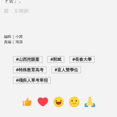
下去」。
圖：互聯網
編輯 | 小茜
責編 | 海源
#山西挖眼案
#郭斌
#長春大學
#特殊教育高考
#盲人雙學位
#殘疾人單考單招