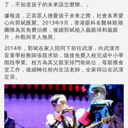
了，不知道孩子的未來該怎麼辦。」
據報道，正當眾人擔憂孩子未來之際，社會各界愛
心向郭斌匯聚。2013年9月，香港眼科名醫林順潮
團隊為其免費治療，後續郭斌植入義眼球和義眼
片，外觀與常人無異。
2014年，郭斌在家人陪同下前往武漢，向武漢市
盲童學校教師張龍求助，隨後免費入校完成中小學
階段學業。校方為其父親安排門衛崗位，母親獲食
堂工作，後續轉任校內生活老師，全家得以在武漢
定居。