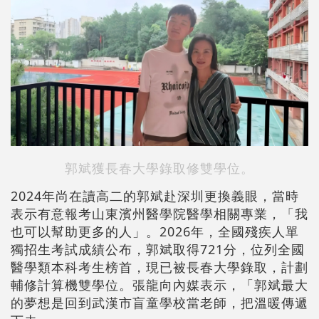
郭斌獲長春大學錄取修雙學位。
2024年尚在讀高二的郭斌赴深圳更換義眼，當時
表示有意報考山東濱州醫學院醫學相關專業，「我
也可以幫助更多的人」。2026年，全國殘疾人單
獨招生考試成績公布，郭斌取得721分，位列全國
醫學類本科考生榜首，現已被長春大學錄取，計劃
輔修計算機雙學位。張龍向內媒表示，「郭斌最大
的夢想是回到武漢市盲童學校當老師，把溫暖傳遞