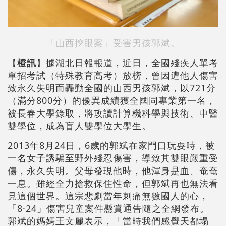
「山西挖眼案」受害男孩郭斌。
【
橙訊
】據湖北日報報道，近日，全國殘疾人單考
單招考試（特殊教育高考）放榜，曾因遭他人傷害
致永久失明而轟動全國的山西男孩郭斌，以721分
（滿分800分）的優異成績獲全國同專業第一名，
被長春大學錄取，將攻讀計算機科學與技術、中醫
雙學位，成為盲人雙學位大學生。
2013年8月24日，6歲的郭斌在家門口玩耍時，被
一名女子誘騙至野外殘忍傷害，導致其雙眼嚴重受
傷，永久失明。父母發現他時，他渾身是血、奄奄
一息。雖經全力搶救保住性命，但郭斌再也無法看
見這個世界。這宗悲劇當年刺痛無數國人的心，
「8·24」傷害兒童案件懸賞通告隨之全網發布。
郭斌的媽媽王文麗表示，「當時我們感覺天都塌