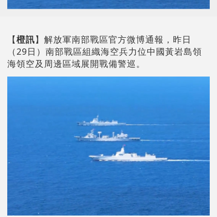
【
橙訊
】解放軍南部戰區官方微博通報，昨日
（29日）南部戰區組織海空兵力位中國黃岩島領
海領空及周邊區域展開戰備警巡。