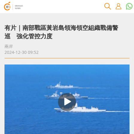
有片｜南部戰區黃岩島領海領空組織戰備警
巡 強化管控力度
兩岸
2024-12-30 09:52