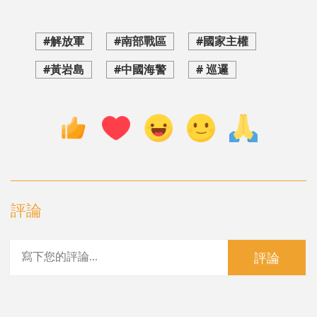
#解放軍
#南部戰區
#國家主權
#黃岩島
#中國海警
# 巡邏
評論
評論