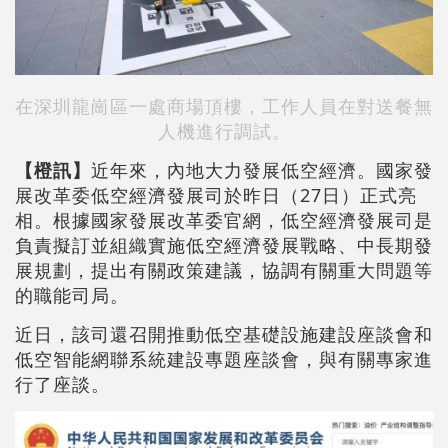
在深圳龍崗區一處商場頂樓，工作人員在對送餐無
人機進行調試。
【橙訊】
近年來，內地大力發展低空經濟。國家發
展改革委低空經濟發展司於昨日（27日）正式亮
相。根據國家發展改革委官網，低空經濟發展司是
負責擬訂並組織實施低空經濟發展戰略、中長期發
展規劃，提出有關政策建議，協調有關重大問題等
的職能司局。
近日，該司還召開推動低空基礎設施建設座談會和
低空智能網聯系統建設專題座談會，與有關專家進
行了座談。