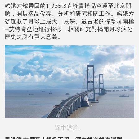
嫦娥六號帶回的1,935.3克珍貴樣品空運至北京開
艙，開展樣品儲存、分析和研究相關工作。嫦娥六
號選取了月球上最大、最深、最古老的撞擊坑南極
─艾特肯盆地進行採樣，相關研究對揭開月球演化
歷史之謎有重大意義。
深中通道。