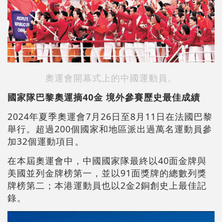
奧運會開幕式上的中國運動員。
國家隊巴黎奧運摘40金 境外參賽歷史最佳成績
2024年夏季奧運會7月26日至8月11日在法國巴黎
舉行。超過200個國家和地區派出過萬名運動員參
加32個運動項目。
在本屆奧運會中，中國國家隊最終以40面金牌與
美國並列金牌榜第一，並以91面獎牌的總數列獎
牌榜第二；本港運動員也以2金2銅創史上最佳記
錄。