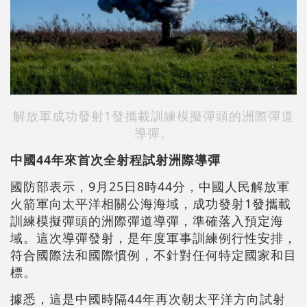
解放軍成功發射1發攜載訓練模擬彈頭的洲際彈道
導彈。
中國44年來首次全射程試射洲際導彈
國防部表示，9月25日8時44分，中國人民解放軍
火箭軍向太平洋相關公海海域，成功發射1發攜載
訓練模擬彈頭的洲際彈道導彈，準確落入預定海
域。這次導彈發射，是年度軍事訓練例行性安排，
符合國際法和國際慣例，不針對任何特定國家和目
標。
據悉，這是中國時隔44年再次朝太平洋方向試射