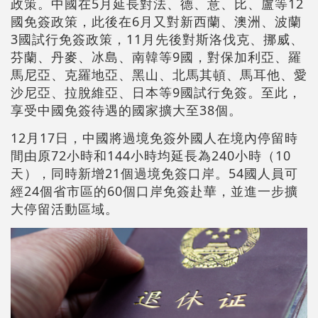
政策。中國在5月延長對法、德、意、比、盧等12
國免簽政策，此後在6月又對新西蘭、澳洲、波蘭
3國試行免簽政策，11月先後對斯洛伐克、挪威、
芬蘭、丹麥、冰島、南韓等9國，對保加利亞、羅
馬尼亞、克羅地亞、黑山、北馬其頓、馬耳他、愛
沙尼亞、拉脫維亞、日本等9國試行免簽。至此，
享受中國免簽待遇的國家擴大至38個。
12月17日，中國將過境免簽外國人在境內停留時
間由原72小時和144小時均延長為240小時（10
天），同時新增21個過境免簽口岸。54國人員可
經24個省市區的60個口岸免簽赴華，並進一步擴
大停留活動區域。