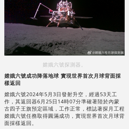
嫦娥六號探測器。
嫦娥六號成功降落地球 實現世界首次月球背面採
樣返回
嫦娥六號2024年5月3日發射升空，經過53天工
作，其返回器6月25日14時07分準確著陸於內蒙
古四子王旗預定區域，工作正常，標誌著探月工程
嫦娥六號任務取得圓滿成功，實現世界首次月球背
面採樣返回。