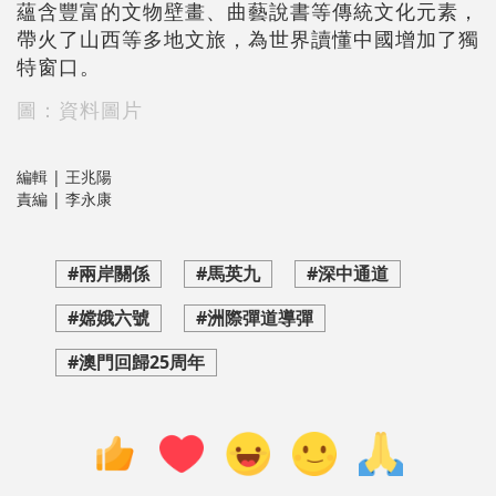
蘊含豐富的文物壁畫、曲藝說書等傳統文化元素，
帶火了山西等多地文旅，為世界讀懂中國增加了獨
特窗口。
圖：資料圖片
編輯 | 王兆陽
責編 | 李永康
#兩岸關係
#馬英九
#深中通道
#嫦娥六號
#洲際彈道導彈
#澳門回歸25周年