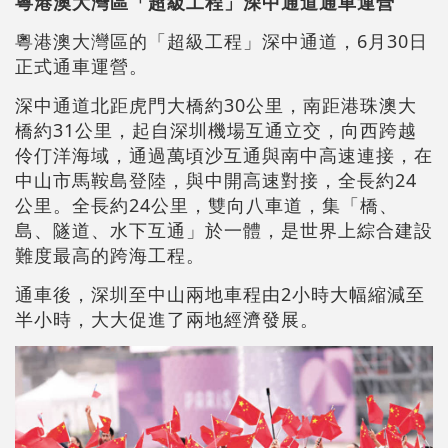
粵港澳大灣區「超級工程」深中通道通車運營
粵港澳大灣區的「超級工程」深中通道，6月30日
正式通車運營。
深中通道北距虎門大橋約30公里，南距港珠澳大
橋約31公里，起自深圳機場互通立交，向西跨越
伶仃洋海域，通過萬頃沙互通與南中高速連接，在
中山市馬鞍島登陸，與中開高速對接，全長約24
公里。全長約24公里，雙向八車道，集「橋、
島、隧道、水下互通」於一體，是世界上綜合建設
難度最高的跨海工程。
通車後，深圳至中山兩地車程由2小時大幅縮減至
半小時，大大促進了兩地經濟發展。