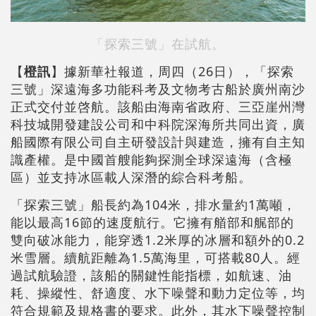
「探索三號」在試航。
【
橙訊
】據新華社報道，周四（26日），「探索
三號」深遠海多功能科考及文物考古船於廣州南沙
正式交付並啓航。該船由海南省政府、三亞崖州灣
科技城開發建設公司和中科院深海所共同出資，廣
船國際有限公司自主研發設計與建造，擁有自主知
識產權。是中國首艘能夠探測全球深遠海（含極
區）並支持冰區載人深潛的綜合科考船。
「探索三號」船長約為104米，排水量約1萬噸，
能以最高16節的速度航行。它擁有艏部和艉部的
雙向破冰能力，能穿透1.2米厚的冰層和額外的0.2
米雪層。續航距離為1.5萬海里，可搭載80人。經
過試航驗證，該船的關鍵性能指標，如航速、油
耗、操縱性、舒適度、水下噪聲和動力定位等，均
符合規範及規格書的要求。此外，其水下噪聲控制