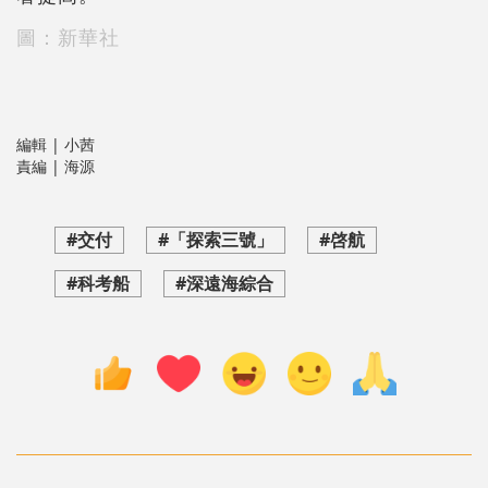
圖：新華社
編輯 | 小茜
責編 | 海源
#交付
#「探索三號」
#啓航
#科考船
#深遠海綜合