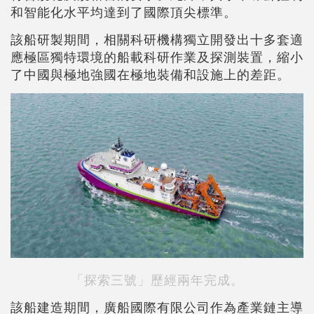
和智能化水平均達到了國際頂尖標準。
該船研製期間，相關科研機構獨立開發出十多套適
應極區獨特環境的船載科研作業及探測裝置，縮小
了中國與極地強國在極地裝備和設施上的差距。
「探索三號」歷經兩年完成。
該船建造期間，廣船國際有限公司作為產業鏈主導