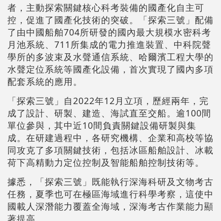
者，主動探索關鍵核心科考裝備的國產化自主可
控，促進了國產化技術的突破。「探索三號」配備
了由中國船舶704所研發的國內最大規模水密科考
月池系統、711所集成的電力推進裝置、中科院聲
學所的多波束及水聲通信系統、哈爾濱工程大學的
水聲定位系統等國產化設備，首次實現了國內多項
配套系統的應用。
「探索三號」自2022年12月立項，歷經兩年，完
成了設計、研製、建造、海試直至交船。逾100間
單位參與，其中近10間負責關鍵設備研製與集
成。在研建過程中，各研究機構、企業和高校等協
同攻克了多項關鍵技術，包括冰區船舶設計、冰載
荷下高精動力定位控制及智能船舶控制技術等。
據悉，「探索三號」既能執行深海科研及文物考古
任務，夏季也可在極區海域進行科學考察，這使中
國載人深潛能力覆蓋全海域，深海考古作業能力顯
著提高。