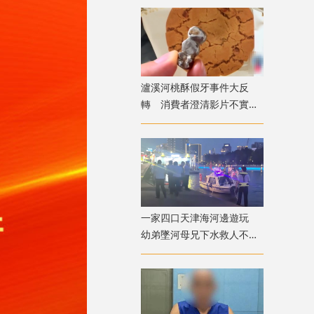
瀘溪河桃酥假牙事件大反
轉 消費者澄清影片不實致
歉
一家四口天津海河邊遊玩
幼弟墜河母兄下水救人不幸
溺亡