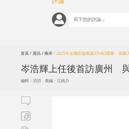
評論
首頁
/ 資訊
/ 兩岸
/ 2025年全國政協會議3月4日開幕 全國
岑浩輝上任後首訪廣州 
編輯：滔滔
責編：江純力