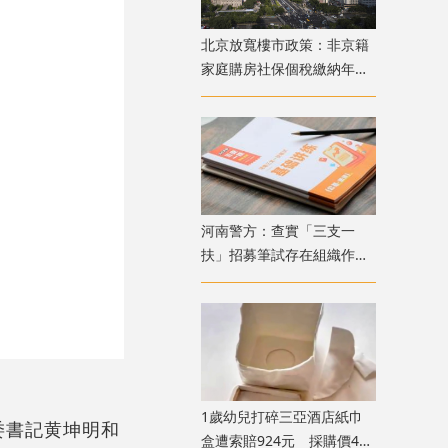
北京放寬樓市政策：非京籍
家庭購房社保個稅繳納年限
下調為一年
​河南警方：查實「三支一
扶」招募筆試存在組織作弊
犯罪行為 已抓獲疑犯
1歲幼兒打碎三亞酒店紙巾
委書記黄坤明和
盒遭索賠924元 採購價462