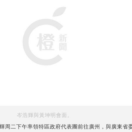
岑浩輝與黃坤明會面。
輝周二下午率領特區政府代表團前往廣州，與廣東省