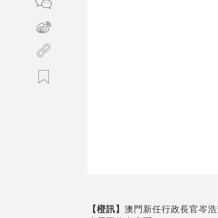
【橙訊】
澳門新任行政長官岑浩