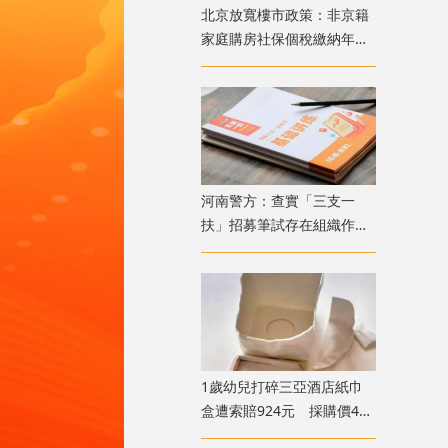
北京放寬樓市政策：非京籍
家庭購房社保個稅繳納年限
下調為一年
​河南警方：查實「三支一
扶」招募筆試存在組織作弊
犯罪行為 已抓獲疑犯
1歲幼兒打碎三亞酒店紙巾
盒遭索賠924元 採購價462
元惹爭議