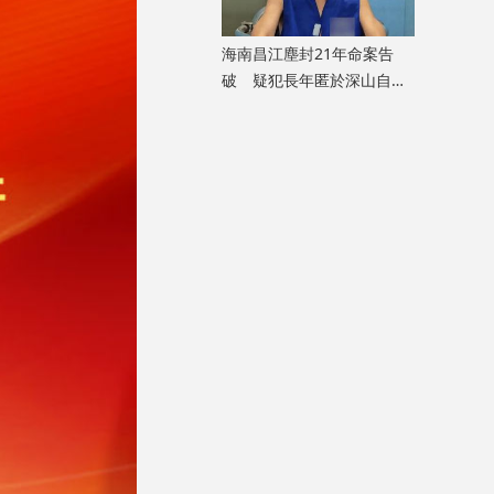
海南昌江塵封21年命案告
破 疑犯長年匿於深山自述
「活得不像人」