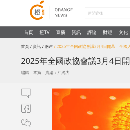
首頁
橙TV
直播
資訊
評論
財經
文化
首頁
/ 資訊
/ 兩岸
/ 2025年全國政協會議3月4日開幕 全國
2025年全國政協會議3月4日
編輯：覃旖
責編：江純力