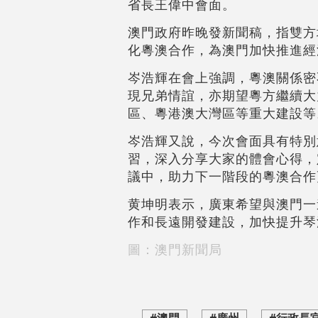
省長王偉中會面。
澳門政府昨晚發新聞稿，指雙方
化粵澳合作，為澳門加快推進經
岑浩輝在會上強調，粵澳關係密
現兄弟情誼，亦期望粵方繼續大
區、粵港澳大灣區等重大建設等
岑浩輝又說，今次會面具有特別
習，深入分享大家的體會心得，
議中，助力下一階段的粵澳合作
黄坤明表示，廣東希望與澳門一
作和長遠開發建設，加快提升琴
圖：澳門新聞局
#澳門
#廣州
#行政長