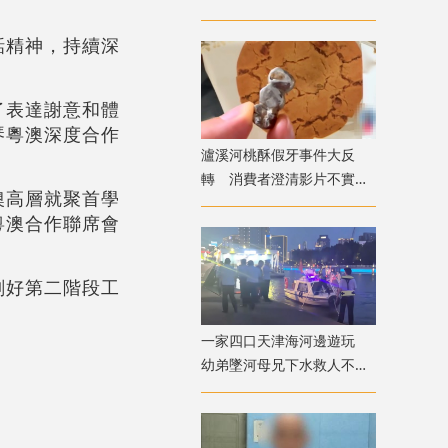
元惹爭議
話精神，持續深
了表達謝意和體
琴粵澳深度合作
瀘溪河桃酥假牙事件大反
轉 消費者澄清影片不實致
澳高層就聚首學
歉
粵澳合作聯席會
劃好第二階段工
一家四口天津海河邊遊玩
幼弟墜河母兄下水救人不幸
溺亡