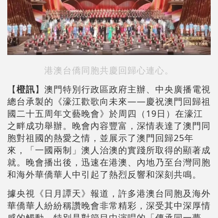
港澳台僑同胞共慶回歸心連心。
【
橙訊
】澳門特別行政區政府主辦、中央廣播電視
總台承製的《濠江歡歌向未來——慶祝澳門回歸祖
國二十五周年文藝晚會》於周四（19日）在濠江
之畔成功舉辦。晚會內容豐富，深情表達了澳門同
胞對祖國的熱愛之情，並展示了澳門回歸25年
來，「一國兩制」澳人治澳的實踐所取得的顯著成
就。晚會播出後，迅速在港澳、內地乃至台灣同胞
和海外華僑華人中引起了熱烈反響和深刻共鳴。
據央視《日月譚天》報道，許多港澳台同胞及海外
華僑華人紛紛稱讚晚會非常精彩，深受其中深厚情
感的觸動，特別是對節目中演唱的「傳承同一夢，