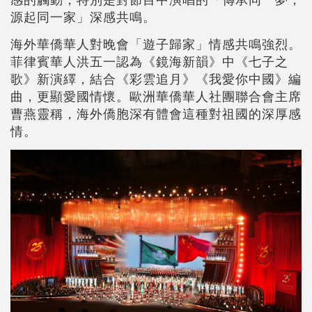
源起同一家」深感共鳴。
海外華僑華人對晚會「遊子歸家」情感共鳴強烈。
菲律賓華人洪五一認為《鏡海新韻》中《七子之
歌》新演繹，結合《彩雲追月》《我愛你中國》編
曲，更顯愛國情懷。歐洲華僑華人社團聯合會主席
曹燕靈稱，海外僑胞深有體會這種對祖國的深厚感
情。