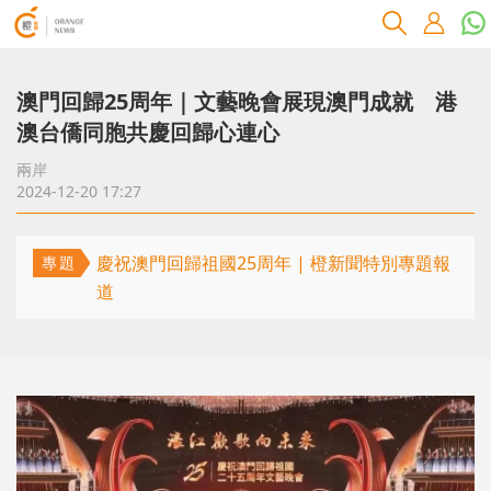
澳門回歸25周年｜文藝晚會展現澳門成就 港
澳台僑同胞共慶回歸心連心
兩岸
2024-12-20 17:27
慶祝澳門回歸祖國25周年 | 橙新聞特別專題報
專題
道