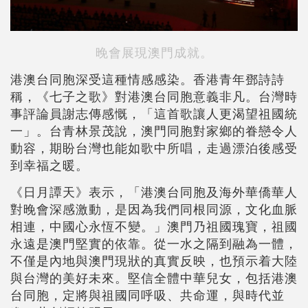
晚會展現澳門成就。
港澳台同胞深受這種情感感染。香港青年鄧詩詩
稱，《七子之歌》對港澳台同胞意義非凡。台灣時
事評論員謝志傳感慨，「這首歌讓人更渴望祖國統
一」。台青林景茂說，澳門同胞對家鄉的眷戀令人
動容，期盼台灣也能如歌中所唱，走過漂泊後感受
到幸福之暖。
《日月譚天》表示，「港澳台同胞及海外華僑華人
對晚會深感激動，是因為我們同根同源，文化血脈
相連，中國心永恆不變。」澳門乃祖國瑰寶，祖國
永遠是澳門堅實的依靠。從一水之隔到融為一體，
不僅是內地與澳門現狀的真實反映，也預示着大陸
與台灣的美好未來。堅信全體中華兒女，包括港澳
台同胞，定將與祖國同呼吸、共命運，與時代並