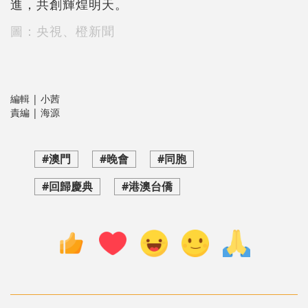
進，共創輝煌明天。
圖：央視、橙新聞
編輯 | 小茜
責編 | 海源
#澳門
#晚會
#同胞
#回歸慶典
#港澳台僑