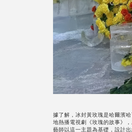
據了解，冰封黃玫瑰是哈爾濱哈
地熱播電視劇《玫瑰的故事》，
藝師以這一主題為基礎，設計出