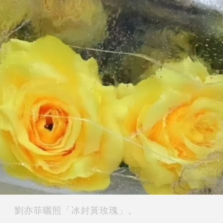
劉亦菲曬照「冰封黃玫瑰」。