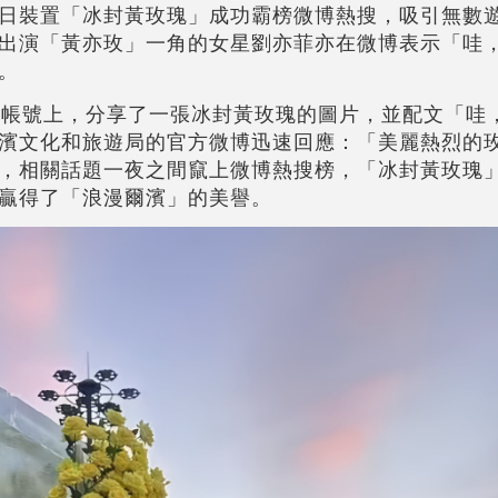
日裝置「冰封黃玫瑰」成功霸榜微博熱搜，吸引無數
出演「黃亦玫」一角的女星劉亦菲亦在微博表示「哇
。
博帳號上，分享了一張冰封黃玫瑰的圖片，並配文「哇
濱文化和旅遊局的官方微博迅速回應：「美麗熱烈的
，相關話題一夜之間竄上微博熱搜榜，「冰封黃玫瑰
贏得了「浪漫爾濱」的美譽。