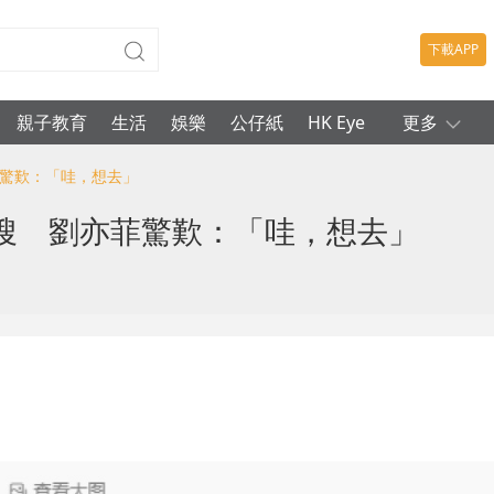
下載APP
親子教育
生活
娛樂
公仔紙
HK Eye
更多
菲驚歎：「哇，想去」
搜 劉亦菲驚歎：「哇，想去」