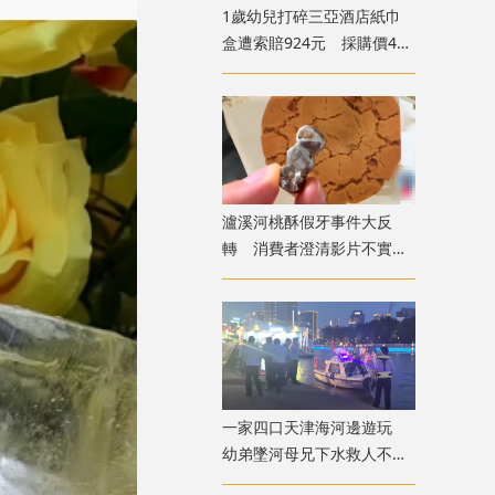
1歲幼兒打碎三亞酒店紙巾
盒遭索賠924元 採購價462
元惹爭議
瀘溪河桃酥假牙事件大反
轉 消費者澄清影片不實致
歉
一家四口天津海河邊遊玩
幼弟墜河母兄下水救人不幸
溺亡