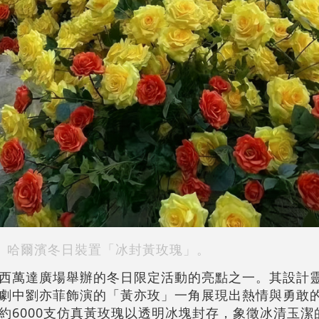
哈爾濱冬日裝置「冰封黃玫瑰」。
西萬達廣場舉辦的冬日限定活動的亮點之一。其設計
劇中劉亦菲飾演的「黃亦玫」一角展現出熱情與勇敢
約6000支仿真黃玫瑰以透明冰塊封存，象徵冰清玉潔