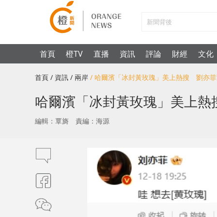
首頁
橙TV
直播
資訊
評論
財經
文化
首頁
/ 資訊
/ 兩岸
/ 哈爾濱「冰封黃玫瑰」美上熱搜 劉亦
哈爾濱「冰封黃玫瑰」美上熱
編輯：覃旖
責編：海源