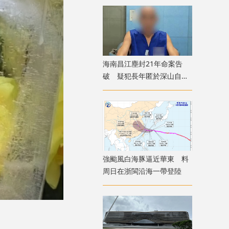
海南昌江塵封21年命案告
破 疑犯長年匿於深山自述
「活得不像人」
強颱風白海豚逼近華東 料
周日在浙閩沿海一帶登陸