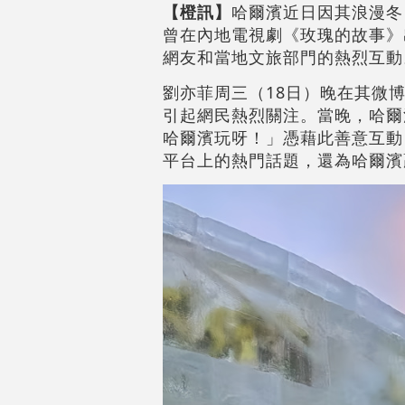
【橙訊】
哈爾濱近日因其浪漫冬
曾在內地電視劇《玫瑰的故事》
網友和當地文旅部門的熱烈互動
劉亦菲周三（18日）晚在其微
引起網民熱烈關注。當晚，哈爾
哈爾濱玩呀！」憑藉此善意互動
平台上的熱門話題，還為哈爾濱