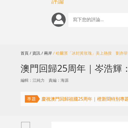
評論
首頁
/ 資訊
/ 兩岸
/ 哈爾濱「冰封黃玫瑰」美上熱搜 劉亦
澳門回歸25周年｜岑浩輝
編輯：江純力
責編：海源
慶祝澳門回歸祖國25周年 | 橙新聞特別專
專題