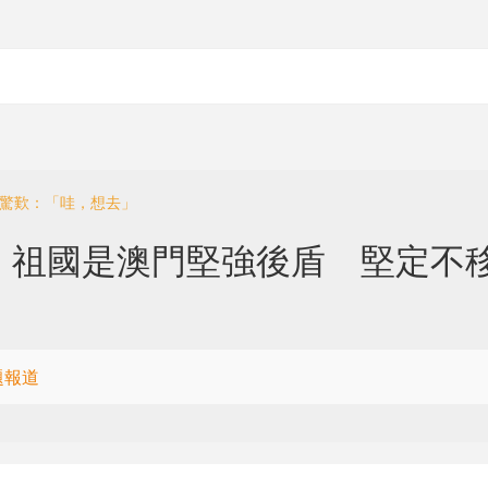
菲驚歎：「哇，想去」
：祖國是澳門堅強後盾 堅定不
題報道