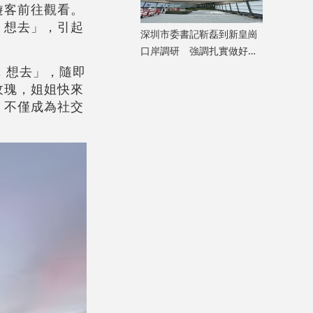
遊客前往觀看。
，想去」，引起
深圳市委書記靳磊到新皇崗
口岸調研 強調扎實做好開
通籌備工作
，想去」，隨即
玫瑰，姐姐快來
」不僅成為社交