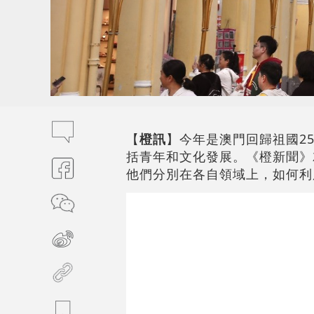
【
橙訊
】今年是澳門回歸祖國2
括青年和文化發展。《橙新聞》
他們分別在各自領域上，如何利