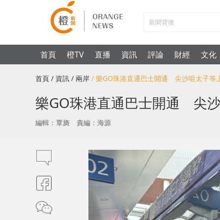
首頁
橙TV
直播
資訊
評論
財經
文化
首頁
/ 資訊
/ 兩岸
/ 樂GO珠港直通巴士開通 尖沙咀太子等
樂GO珠港直通巴士開通 尖沙
編輯：覃旖
責編：海源