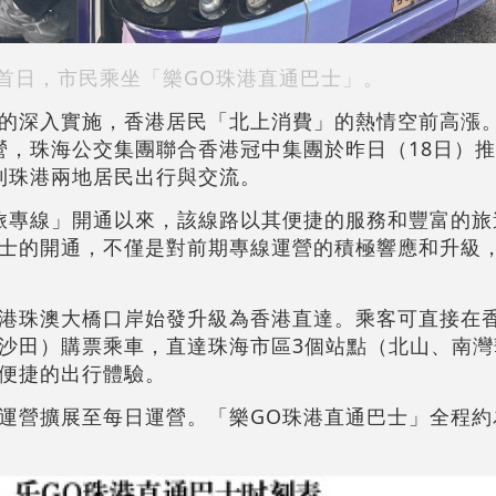
首日，市民乘坐「樂GO珠港直通巴士」。
的深入實施，香港居民「北上消費」的熱情空前高漲。
營，珠海公交集團聯合香港冠中集團於昨日（18日）
利珠港兩地居民出行與交流。
旅專線」開通以來，該線路以其便捷的服務和豐富的旅
士的開通，不僅是對前期專線運營的積極響應和升級
港珠澳大橋口岸始發升級為香港直達。乘客可直接在
沙田）購票乘車，直達珠海市區3個站點（北山、南灣
便捷的出行體驗。
運營擴展至每日運營。「樂GO珠港直通巴士」全程約為