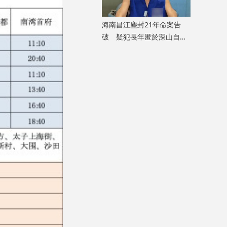
海南昌江塵封21年命案告
破 疑犯長年匿於深山自述
「活得不像人」