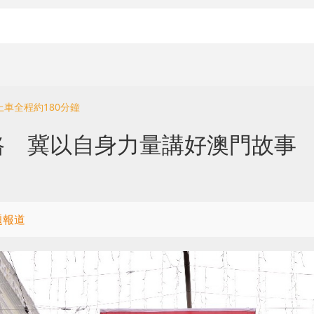
上車全程約180分鐘
路 冀以自身力量講好澳門故事
題報道