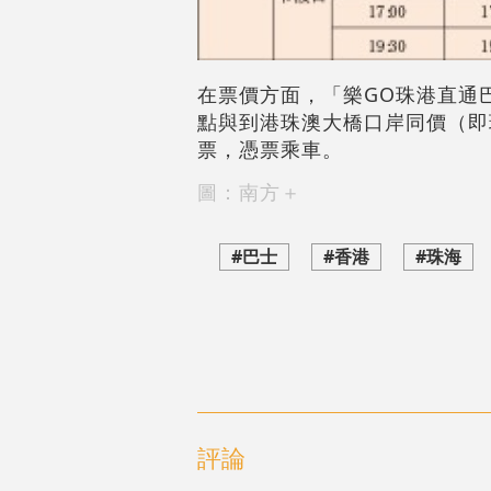
在票價方面，「樂GO珠港直通
點與到港珠澳大橋口岸同價（即
票，憑票乘車。
圖：南方＋
#巴士
#香港
#珠海
評論