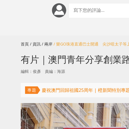
首頁
/ 資訊
/ 兩岸
/ 樂GO珠港直通巴士開通 尖沙咀太子等
有片｜澳門青年分享創業
編輯：俊彥
責編：海源
慶祝澳門回歸祖國25周年 | 橙新聞特別專
專題