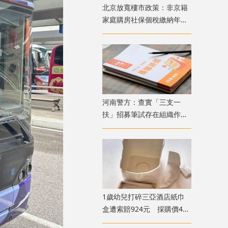
北京放寬樓市政策：非京籍
家庭購房社保個稅繳納年限
下調為一年
​河南警方：查實「三支一
扶」招募筆試存在組織作弊
犯罪行為 已抓獲疑犯
1歲幼兒打碎三亞酒店紙巾
盒遭索賠924元 採購價462
元惹爭議