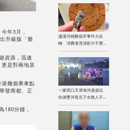
今年3月，
瀘溪河桃酥假牙事件大反
推出升級版「樂
轉 消費者澄清影片不實致
歉
遊資源，迅速
，更是對兩地居
香港幾個乘車點
華發商都、正
一家四口天津海河邊遊玩
幼弟墜河母兄下水救人不幸
溺亡
180分鐘，