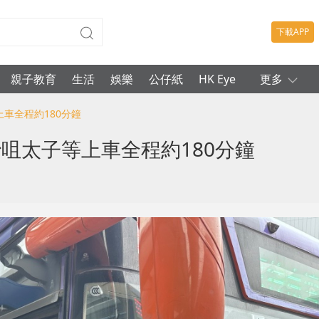
下載APP
親子教育
生活
娛樂
公仔紙
HK Eye
更多
上車全程約180分鐘
咀太子等上車全程約180分鐘