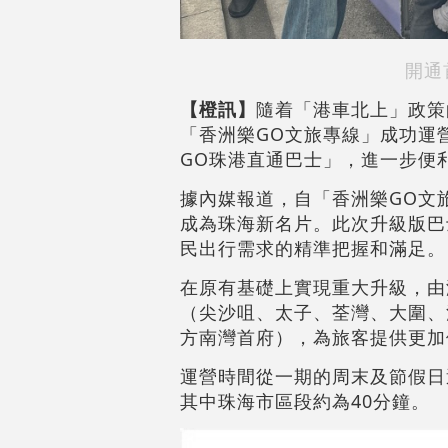
開通
【橙訊】
隨着「港車北上」政策
「香洲樂GO文旅專線」成功運
GO珠港直通巴士」，進一步便
據內媒報道，自「香洲樂GO文
成為珠海新名片。此次升級版巴
民出行需求的精準把握和滿足。
在原有基礎上實現重大升級，由
（尖沙咀、太子、荃灣、大圍、
方南灣首府），為旅客提供更加
運營時間從一期的周末及節假日
其中珠海市區段約為40分鐘。