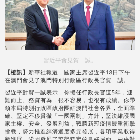
習近平會見賀一誠。
【橙訊】
新華社報道，國家主席習近平18日下午
在澳門會見了澳門特別行政區行政長官賀一誠。
習近平對賀一誠表示，你擔任行政長官這5年，迎
難而上、務實有為，很不容易，也很有成績。你帶
領本屆特別行政區政府團結澳門社會各界，全面準
確、堅定不移貫徹「一國兩制」方針，堅決維護國
家主權、安全、發展利益，戰勝新冠疫情嚴重衝擊
挑戰，努力推進經濟適度多元發展，各項事業取得
新進展，鞏固發展了繁榮穩定的良好局面。中央對