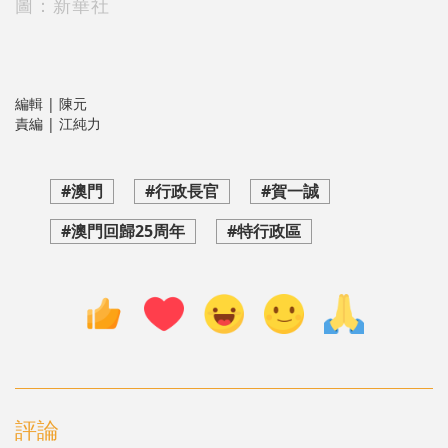
圖：新華社
編輯 | 陳元
責編 | 江純力
#澳門
#行政長官
#賀一誠
#澳門回歸25周年
#特行政區
評論