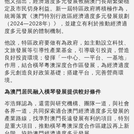
他又指出，經濟適度多元發展攸關澳門長期繁榮穩
定及市民切身利益。新一屆特區政府將積極作為，
統籌落實《澳門特別行政區經濟適度多元發展規劃
（2024—2028年）》，並建立有利於推動經濟適
度多元發展的體制機制。
他說，特區政府要做有為政府，如主動設立科技、
文旅發展等引導性產業基金，引導吸引投資，營造
良好投資環境；發揮「一中心、一平台、一基地」
作用，結合橫琴粵澳深度合作區發展，為經濟適度
多元創造良好政策基礎；搭建平台，完善營商環
境。
為澳門居民融入橫琴發展提供較好條件
岑浩輝認為，還需與研究機構、團隊一道，與社會
各界一道，共同探索適合澳門經濟適度多元發展的
產業路線，找準對澳門長遠發展有利的項目，特別
是重大項目，推動橫琴粵澳深度合作區建設再上新
台階，協助澳門經濟適度多元發展。