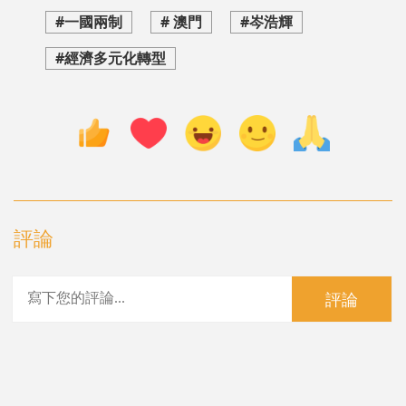
#一國兩制
# 澳門
#岑浩輝
#經濟多元化轉型
評論
評論