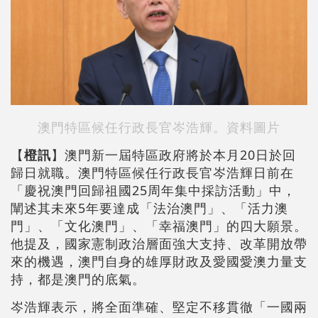
澳門特區候任行政長官岑浩輝。資料圖片
【
橙訊
】澳門新一屆特區政府將於本月20日於回
歸日就職。澳門特區候任行政長官岑浩輝日前在
「慶祝澳門回歸祖國25周年集中採訪活動」中，
闡述其未來5年要達成「法治澳門」、「活力澳
門」、「文化澳門」、「幸福澳門」的四大願景。
他提及，國家憲制政治層面強大支持、改革開放帶
來的機遇，澳門自身的雄厚財政及愛國愛澳力量支
持，都是澳門的底氣。
岑浩輝表示，將全面準確、堅定不移貫徹「一國兩