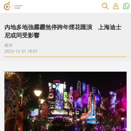
內地多地強霧霾煞停跨年煙花匯演 上海迪士
尼或同受影響
兩岸
2023-12-31 18:01