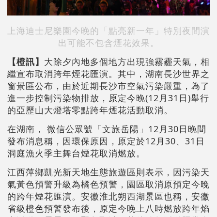
上海迪士尼樂園今晚的「點亮新一年」特別夜間演
出可能不包含煙花效果。
【橙訊】
大除夕內地多個地方出現強霧霾天氣，相
繼宣布取消跨年煙花匯演。其中，湖南長沙世界之
窗景區公布，由於近期長沙市空氣污染嚴重，為了
進一步控制污染物排放，原定今晚(12月31日)舉行
的亞歷山大燈塔零點跨年煙花活動取消。
在湖南， 微信公眾號「文旅岳陽」12月30日晚間
發布消息稱，因環保原因，原定於12月30、31日
洞庭漁火季主舞台煙花取消燃放。
江西萍鄉凱光新天地生態旅遊區則表示，因污染天
氣黃色預警升級為橘色預警，園區取消原預定今晚
的跨年煙花匯演。安徽淮北朔西湖景區也稱，安徽
省級橙色預警發布後，原定今晚上八時燃放跨年焰