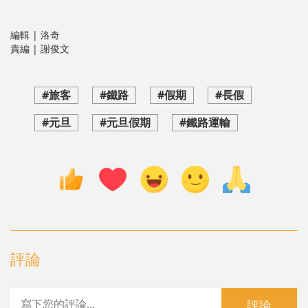
編輯 | 洛奇
責編 | 謝俊文
#旅客
#鐵路
#假期
#長假
#元旦
#元旦假期
#鐵路運輸
評論
評論