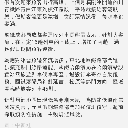
假首次迎來旅客出行高峰。上個月底剛剛開通的川
青鐵路青白江東到鎮江關段，平時就接近客滿狀
態，假期客流更是激增。從訂票情況看，每趟車都
客滿。
國鐵成都局成都客運段列車長熊孟表示，針對大客
流，在固定16趟列車的基礎上，增加了兩趟，滿
足假日期間旅客運輸。
為應對冰雪旅遊客流增多，東北地區鐵路部門進一
步擴充熱門線路運能。國鐵哈爾濱局在哈爾濱站設
置冰雪旅遊列車候車專區，增設行李寄存自助服
務。國鐵瀋陽局針對延吉、松原等熱門方向，擬增
開臨時旅客列車45對。
針對局部地區出現低溫寒潮天氣，為防範低溫雨雪
冰凍災害，元旦假期鐵路部門加強值班值守，超前
採取預防性措施，主動規避風險。
圖：中新社