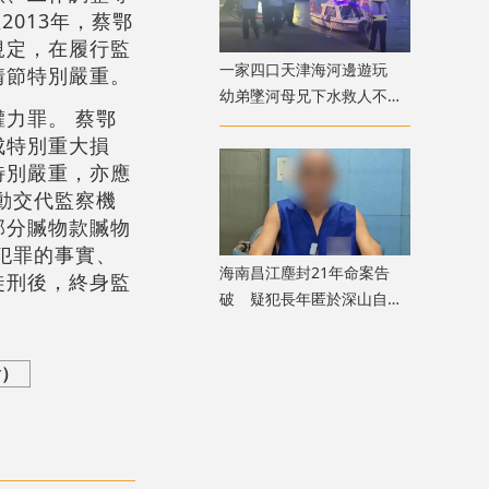
2013年，蔡鄂
規定，在履行監
一家四口天津海河邊遊玩
情節特別嚴重。
幼弟墜河母兄下水救人不幸
力罪。 蔡鄂
溺亡
成特別重大損
特別嚴重，亦應
動交代監察機
部分贓物款贓物
犯罪的事實、
海南昌江塵封21年命案告
徒刑後，終身監
破 疑犯長年匿於深山自述
「活得不像人」
會）