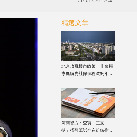
2023-12-29 17:24
精選文章
北京放寬樓市政策：非京籍
家庭購房社保個稅繳納年限
下調為一年
​河南警方：查實「三支一
扶」招募筆試存在組織作弊