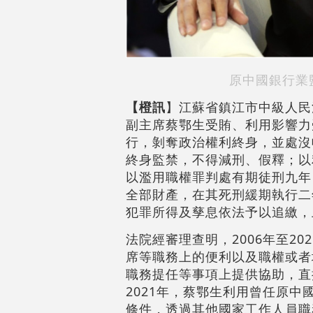
原中國銀行業
【橙訊
】江蘇省鎮江市中級人民
副主席蔡鄂生受賄、利用影響力
行，剝奪政治權利終身，並處沒
終身監禁，不得減刑、假釋；以
以濫用職權罪判處有期徒刑九年
全部財產，在其死刑緩期執行二
犯罪所得及孳息依法予以追繳，
法院經審理查明，2006年至2
席等職務上的便利以及職權或者
職務提任等事項上提供協助，直接
2021年，蔡鄂生利用曾任原
條件，透過其他國家工作人員職