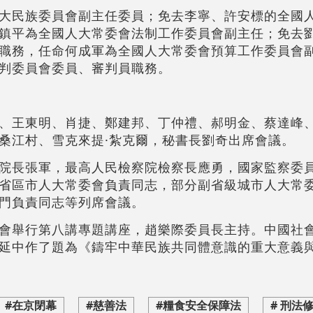
大民族委員會副主任委員；免去李寧、許安標的全國
鎮平為全國人大常委會法制工作委員會副主任；免去
職務，任命何成軍為全國人大常委會預算工作委員會
判委員會委員、審判員職務。
、王東明、肖捷、鄭建邦、丁仲禮、郝明金、蔡達峰
桑江村、雪克來提·紮克爾，秘書長劉奇出席會議。
院長張軍，最高人民檢察院檢察長應勇，國家監察委
省區市人大常委會負責同志，部分副省級城市人大常
門負責同志等列席會議。
會舉行第八講專題講座，趙樂際委員長主持。中國社
延中作了題為《鑄牢中華民族共同體意識的重大意義
#在京閉幕
#慈善法
#糧食安全保障法
# 刑法