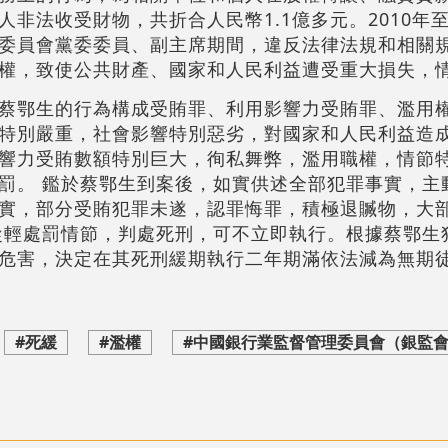
非法收受財物，共折合人民幣1.1億多元。2010年至
委員會黨委委員、副主席期間，違反法律法規和相關
權，致使公共財產、國家和人民利益遭受重大損失，
蔡鄂生的行為構成受賄罪、利用影響力受賄罪、濫用權
特別嚴重，社會影響特別惡劣，對國家和人民利益造
響力受賄數額特別巨大，徇私舞弊，濫用職權，情節
罰。 鑑於蔡鄂生到案後，如實供述全部犯罪事實，主
實，部分受賄犯罪未遂，認罪悔罪，積極退贓物，大
從輕處罰情節，判處死刑，可不立即執行。根據蔡鄂生
危害，決定在其死刑緩期執行二年期滿依法減為無期
#死緩
#濫權
#中國銀行業監督管理委員會（銀監