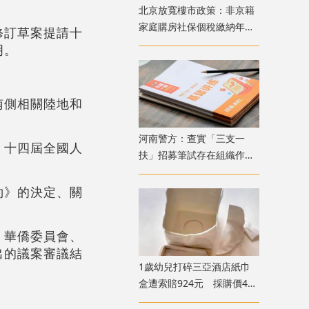
北京放寬樓市政策：非京籍
家庭購房社保個稅繳納年限
修訂草案提請十
下調為一年
明。
南側相關陸地和
​河南警方：查實「三支一
，十四屆全國人
扶」招募筆試存在組織作弊
犯罪行為 已抓獲疑犯
約》的決定、關
、華僑委員會、
出的議案審議結
1歲幼兒打碎三亞酒店紙巾
盒遭索賠924元 採購價462
。
元惹爭議