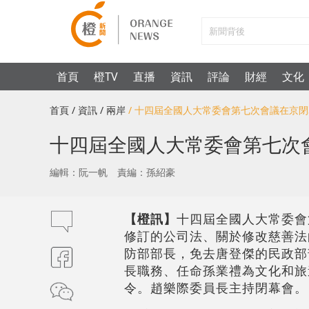
首頁
橙TV
直播
資訊
評論
財經
文化
首頁
/ 資訊
/ 兩岸
/ 十四屆全國人大常委會第七次會議在京
十四屆全國人大常委會第七次
編輯：阮一帆
責編：孫紹豪
【橙訊】
十四屆全國人大常委會
修訂的公司法、關於修改慈善法
防部部長，免去唐登傑的民政部
長職務、任命孫業禮為文化和旅遊
令。趙樂際委員長主持閉幕會。