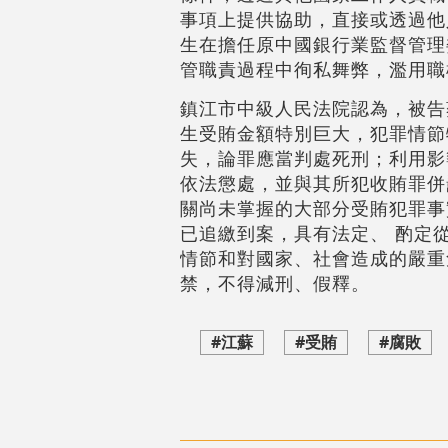
事項上提供協助，直接或透過他人
生在擔任原中國銀行業監督管理
管職責過程中徇私舞弊，濫用職
鎮江市中級人民法院認為，被告
生受賄金額特別巨大，犯罪情節
失，論罪應當判處死刑；利用影
依法懲處，並與其所犯收賄罪併
關尚未掌握的大部分受賄犯罪事
已追繳到案，具有法定、 酌定
情節和對國家、社會造成的嚴重
禁，不得減刑、假釋。
#江蘇
#受賄
#腐敗