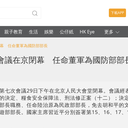
下載APP
親子教育
生活
娛樂
公仔紙
HK Eye
更多
閉幕 任命董軍為國防部部長
會議在京閉幕 任命董軍為國防部部
第七次會議29日下午在北京人民大會堂閉幕。會議經
的決定、糧食安全保障法、刑法修正案（十二）；決
部長職務、任命陸治原為民政部部長，免去胡和平的
部部長。國家主席習近平分別簽署第15、16、17、1