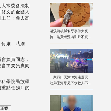
人大常委會法制
劉修文的全國人
副主任；免去高
瀘溪河桃酥假牙事件大反
轉 消費者澄清影片不實致
、何維、武維
歉
員會負責同志，
委會主要負責同
一家四口天津海河邊遊玩
會科學院民族學
幼弟墜河母兄下水救人不幸
與重點任務》的
溺亡
修正案