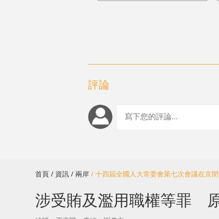
評論
首頁
/ 資訊
/ 兩岸
/ 十四屆全國人大常委會第七次會議在京
涉受賄及濫用職權等罪 