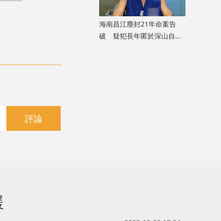
海南昌江塵封21年命案告
破 疑犯長年匿於深山自述
「活得不像人」
評論
緩