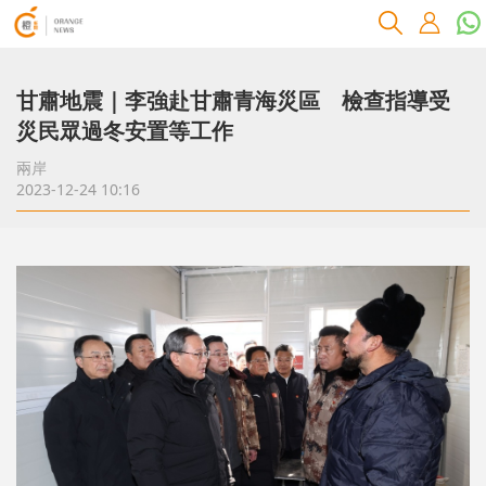
甘肅地震｜李強赴甘肅青海災區 檢查指導受
災民眾過冬安置等工作
兩岸
2023-12-24 10:16