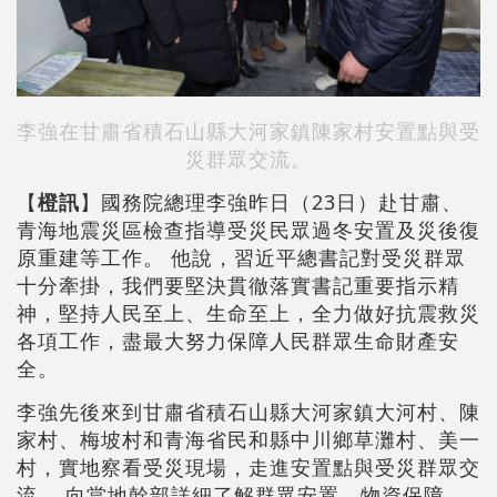
李強在甘肅省積石山縣大河家鎮陳家村安置點與受
災群眾交流。
【
橙訊
】國務院總理李強昨日（23日）赴甘肅、
青海地震災區檢查指導受災民眾過冬安置及災後復
原重建等工作。 他說，習近平總書記對受災群眾
十分牽掛，我們要堅決貫徹落實書記重要指示精
神，堅持人民至上、生命至上，全力做好抗震救災
各項工作，盡最大努力保障人民群眾生命財產安
全。
李強先後來到甘肅省積石山縣大河家鎮大河村、陳
家村、梅坡村和青海省民和縣中川鄉草灘村、美一
村，實地察看受災現場，走進安置點與受災群眾交
流， 向當地幹部詳細了解群眾安置、物資保障、