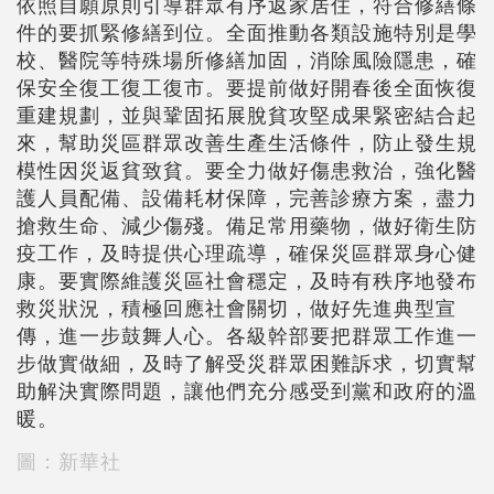
依照自願原則引導群眾有序返家居住，符合修繕條
件的要抓緊修繕到位。全面推動各類設施特別是學
校、醫院等特殊場所修繕加固，消除風險隱患，確
保安全復工復工復市。要提前做好開春後全面恢復
重建規劃，並與鞏固拓展脫貧攻堅成果緊密結合起
來，幫助災區群眾改善生產生活條件，防止發生規
模性因災返貧致貧。要全力做好傷患救治，強化醫
護人員配備、設備耗材保障，完善診療方案，盡力
搶救生命、減少傷殘。備足常用藥物，做好衛生防
疫工作，及時提供心理疏導，確保災區群眾身心健
康。要實際維護災區社會穩定，及時有秩序地發布
救災狀況，積極回應社會關切，做好先進典型宣
傳，進一步鼓舞人心。各級幹部要把群眾工作進一
步做實做細，及時了解受災群眾困難訴求，切實幫
助解決實際問題，讓他們充分感受到黨和政府的溫
暖。
圖：新華社