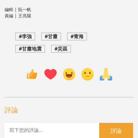
編輯 | 阮一帆
責編 | 王兆陽
#李強
#甘肅
#青海
#甘肅地震
#災區
評論
評論