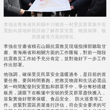
李強在青海省民和縣中川鄉美一村受災群眾集中安
置點向當地幹部詳細了解群眾安置、物資保障、板
房搭建等方面的情況。
李強在甘肅省積石山縣抗震救災現場指揮部聽取甘
肅、青海兩省和相關方面的工作匯報，對前一階段
抗震救災工作給予充分肯定，並對做好下一步工作
作出部署。
他強調，確保受災民眾安全溫暖過冬，是目前的首
要任務。要與時間賽跑，把救災物資和生活必需品
第一時間配發到安置點和群眾手中，爭分奪秒搭建
板房，讓眼下在帳篷中安頓的受災群眾盡快搬入，
並紮實做好禦寒保暖、食品安全、 防火巡查等工
作。抓緊對震區房屋進行評估，符合安全要求的可