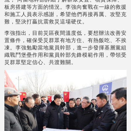
板房搭建等方面的情況。李強向奮戰在一線的救援
和施工人員表示感謝，希望他們再接再厲、攻堅克
難，堅決打贏抗震救災這場硬仗。
李強指出，目前災區夜間溫度低，要想辦法改善安
置條件，確保受災群眾有地方住、有熱飯吃、不挨
凍。李強勉勵當地黨員幹部，進一步發揮基層黨組
織戰鬥堡壘作用和黨員幹部先鋒模範作用，帶領受
災群眾堅定信心、共渡難關。