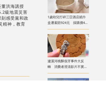
長董洪海講授
.2級地震災害
1歲幼兒打碎三亞酒店紙巾
深刻感受黨和政
盒遭索賠924元 採購價462
災精神，教育
元惹爭議
瀘溪河桃酥假牙事件大反
轉 消費者澄清影片不實致
歉
評論
一家四口天津海河邊遊玩