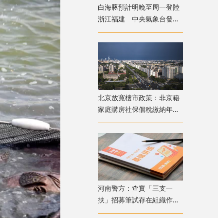
白海豚預計明晚至周一登陸
浙江福建 中央氣象台發布
發布颱風橙色預警
北京放寬樓市政策：非京籍
家庭購房社保個稅繳納年限
下調為一年
​河南警方：查實「三支一
扶」招募筆試存在組織作弊
犯罪行為 已抓獲疑犯