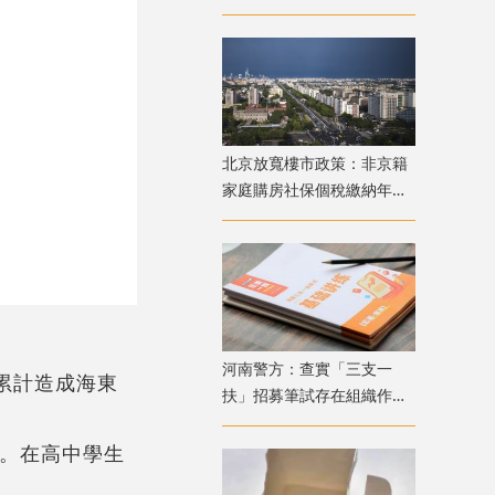
發布颱風橙色預警
北京放寬樓市政策：非京籍
家庭購房社保個稅繳納年限
下調為一年
​河南警方：查實「三支一
累計造成海東
扶」招募筆試存在組織作弊
犯罪行為 已抓獲疑犯
課。在高中學生