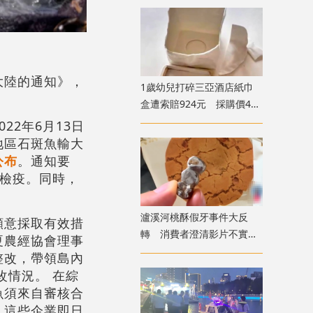
大陸的通知》，
1歲幼兒打碎三亞酒店紙巾
盒遭索賠924元 採購價462
元惹爭議
2年6月13日
地區石斑魚輸大
公布
。通知要
驗檢疫。同時，
瀘溪河桃酥假牙事件大反
願意採取有效措
轉 消費者澄清影片不實致
夏農經協會理事
歉
整改，帶領島內
改情況。 在綜
魚須來自審核合
，這些企業即日