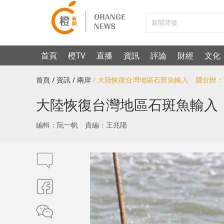
首頁
橙TV
直播
資訊
評論
財經
文化
首頁
/ 資訊
/ 兩岸
/ 大陸恢復台灣地區石斑魚輸入 國台辦
大陸恢復台灣地區石斑魚輸入
編輯：阮一帆
責編：王兆陽