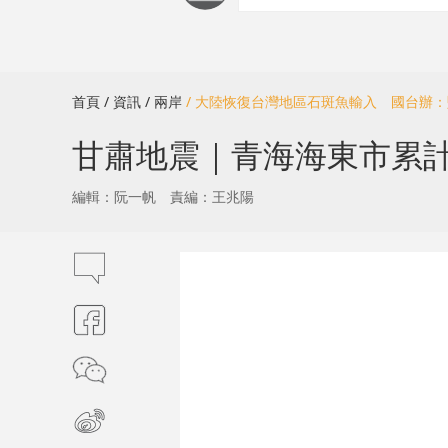
首頁
/ 資訊
/ 兩岸
/ 大陸恢復台灣地區石斑魚輸入 國台辦
甘肅地震｜青海海東市累計
編輯：阮一帆
責編：王兆陽