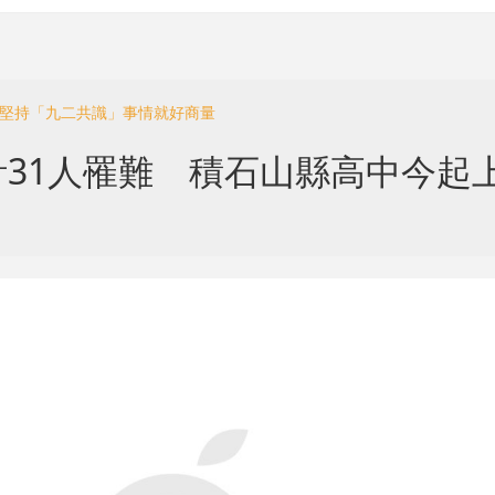
：堅持「九二共識」事情就好商量
31人罹難 積石山縣高中今起