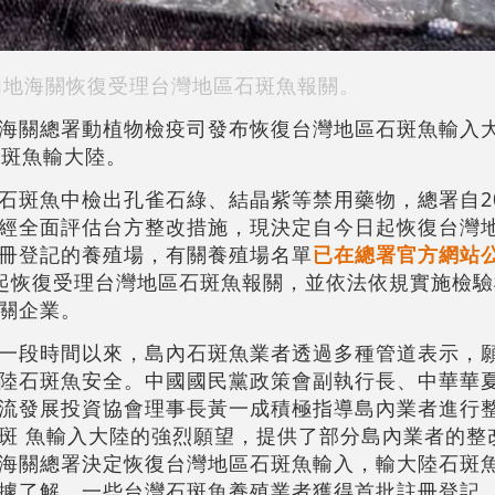
地海關恢復受理台灣地區石斑魚報關。
海關總署動植物檢疫司發布恢復台灣地區石斑魚輸入
石斑魚輸大陸。
斑魚中檢出孔雀石綠、結晶紫等禁用藥物，總署自202
經全面評估台方整改措施，現決定自今日起恢復台灣
冊登記的養殖場，有關養殖場名單
已在總署官方網站
2日起恢復受理台灣地區石斑魚報關，並依法依規實施檢
關企業。
一段時間以來，島內石斑魚業者透過多種管道表示，
陸石斑魚安全。中國國民黨政策會副執行長、中華華
流發展投資協會理事長黃一成積極指導島內業者進行
斑 魚輸入大陸的強烈願望，提供了部分島內業者的整
海關總署決定恢復台灣地區石斑魚輸入，輸大陸石斑
據了解，一些台灣石斑魚養殖業者獲得首批註冊登記