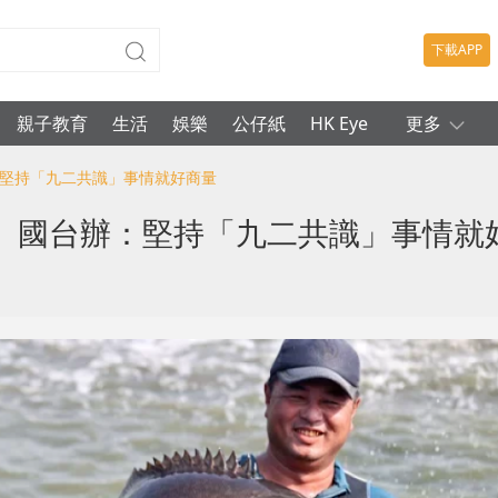
下載APP
親子教育
生活
娛樂
公仔紙
HK Eye
更多
：堅持「九二共識」事情就好商量
 國台辦：堅持「九二共識」事情就