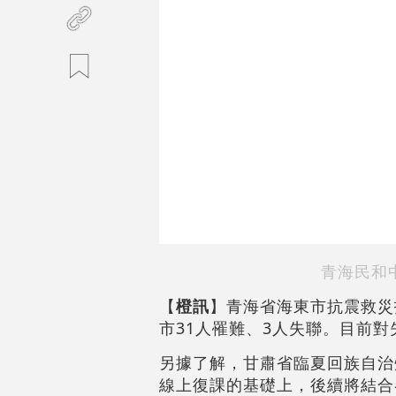
青海民和
【
橙訊
】青海省海東市抗震救災
市31人罹難、3人失聯。目前
另據了解，甘肅省臨夏回族自治
線上復課的基礎上，後續將結合