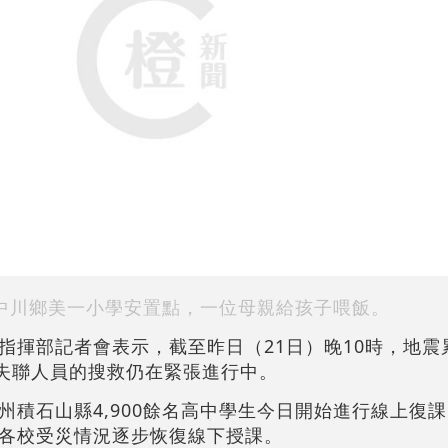
中川鄉美一小學安置點，一位母親給孩子喂飯。
指揮部記者會表示，截至昨日（21日）晚10時，地震
對失聯人員的搜救仍在緊張進行中。
州積石山縣4,900餘名高中學生今日開始進行線上復
各校受災情況逐步恢復線下授課。