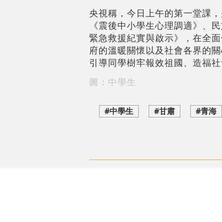
央視稱，今日上午的第一堂課，
《震後中小學生心理調適》、民
緊急救援紀實與啟示》，在全面
府的溫暖關懷以及社會各界的關
引導同學樹牢報效祖國、造福社
圖：中學生
#中學生
#甘肅
#青海
評論