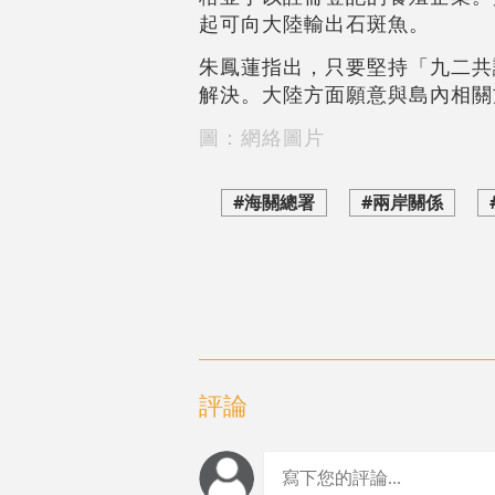
起可向大陸輸出石斑魚。
朱鳳蓮指出，只要堅持「九二共
解決。大陸方面願意與島內相關
圖：網絡圖片
#海關總署
#兩岸關係
評論