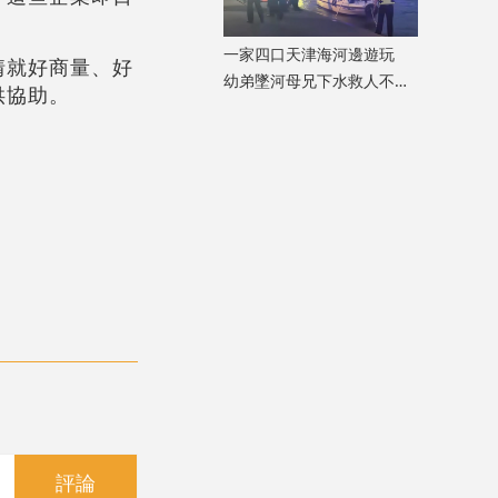
一家四口天津海河邊遊玩
情就好商量、好
幼弟墜河母兄下水救人不幸
供協助。
溺亡
評論