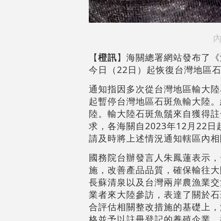
內
【
橙訊
】海關總署網站發布了《
今日（22日）起恢復台灣地區
通知指因多次從台灣地區輸大陸石
起暫停台灣地區石斑魚輸大陸。
陸。輸大陸石斑魚鬚來自獲得註
求，各海關自2023年12月2
請及時將上述情況通知轄區內相
國務院台辦發言人朱鳳蓮表示，
施，改善產品品質，確保輸往大
長蘇清泉以及台灣兩岸農漁業交
業者來大陸參訪，表達了關於石
合評估相關整改措施的基礎上，
格並予以註冊登記的養殖企業。