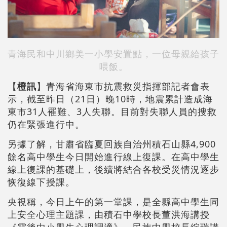
青海民和中川鄉美一小學安置點，一位母親給孩子
喂飯。
【
橙訊
】青海省海東市抗震救災指揮部記者會表
示，截至昨日（21日）晚10時，地震累計造成海
東市31人罹難、3人失聯。目前對失聯人員的搜救
仍在緊張進行中。
另據了解，甘肅省臨夏回族自治州積石山縣4,900
餘名高中學生今日開始進行線上復課。在高中學生
線上復課的基礎上，後續將結合各校受災情況逐步
恢復線下授課。
央視稱，今日上午的第一堂課，是全縣高中學生同
上安全心理主題課，由積石中學校長董洪海講授