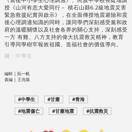
《震後中小學生心理調適》、民族中學校長綻瑞講
授《山河有恙大愛同行－ 積石山縣6.2級地震災害
緊急救援紀實與啟示》，在全面傳授地震避險和震
後心理調適知識的同時，讓同學們深刻感受黨和政
府的溫暖關懷以及社會各界的關心支持，深刻感受
一方 有難、八方支持的偉大抗震救災精神，教育
引導同學樹牢報效祖國、造福社會的價值導向。
圖：中學生
編輯 | 阮一帆
責編 | 王兆陽
#中學生
#甘肅
#青海
#地震傷亡
#甘肅地震
#抗震救災