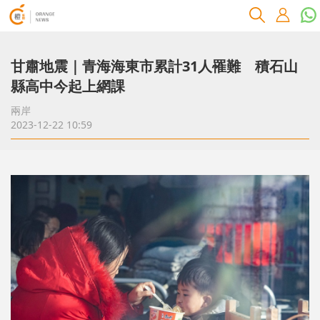
甘肅地震｜青海海東市累計31人罹難 積石山
縣高中今起上網課
兩岸
2023-12-22 10:59