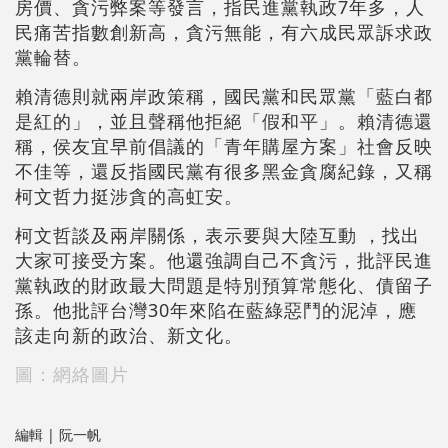
房價、貪污弊案等發言，指民進黨執政7年多，人
民痛苦指數創新高，貪污無能，有六成民眾訴求政
黨輪替。
賴清德則就兩岸政策稱，國民黨和民眾黨「藍白都
是紅的」，並且聲稱他拒絕「假和平」。賴清德還
稱，侯友宜早前倡議的「青年購屋方案」社會反映
不佳等，還反指國民黨有很多黑金貪腐紀錄，又稱
柯文哲力挺涉貪的高虹安。
柯文哲談及兩岸關係，表示要與大陸互動 ，找出
大家可接受方案。他還強調自己不貪污，批評民進
黨執政的財政最大問題是特別預算常態化、債留子
孫。他批評台灣30年來陷在藍綠惡鬥的泥淖，應
該走向新的政治、新文化。
圖：網絡圖片
編輯 | 阮一帆