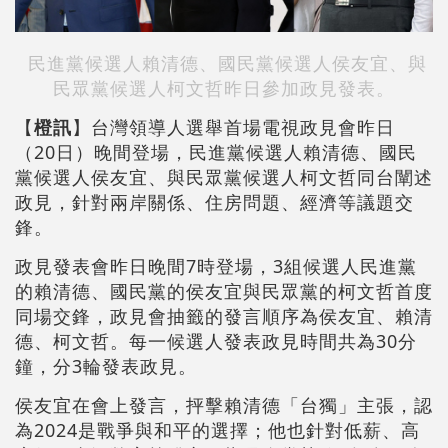
民進黨候選人賴清德、國民黨候選人侯友宜、與
民眾黨候選人柯文哲昨日參加政見發表。
【
橙訊
】台灣領導人選舉首場電視政見會昨日
（20日）晚間登場，民進黨候選人賴清德、國民
黨候選人侯友宜、與民眾黨候選人柯文哲同台闡述
政見，針對兩岸關係、住房問題、經濟等議題交
鋒。
政見發表會昨日晚間7時登場，3組候選人民進黨
的賴清德、國民黨的侯友宜與民眾黨的柯文哲首度
同場交鋒，政見會抽籤的發言順序為侯友宜、賴清
德、柯文哲。每一候選人發表政見時間共為30分
鐘，分3輪發表政見。
侯友宜在會上發言，抨擊賴清德「台獨」主張，認
為2024是戰爭與和平的選擇；他也針對低薪、高