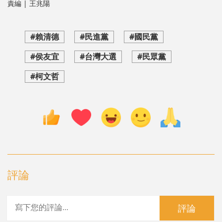
責編 | 王兆陽
#賴清德
#民進黨
#國民黨
#侯友宜
#台灣大選
#民眾黨
#柯文哲
評論
評論