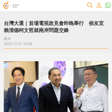
台灣大選｜首場電視政見會昨晚舉行 侯友宜
賴清德柯文哲就兩岸問題交鋒
兩岸
2023-12-21 10:06