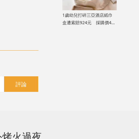
1歲幼兒打碎三亞酒店紙巾
盒遭索賠924元 採購價462
元惹爭議
評論
外烤火過夜