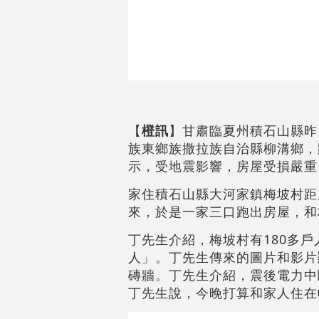
【
橙訊
】甘肅臨夏州積石山縣昨
族東鄉族撒拉族自治縣柳溝鄉，
示，受地震影響，房屋受損嚴
家住積石山縣大河家鎮梅坡村距
來，於是一家三口跑出房屋，和
丁先生介紹，梅坡村有180多
人」。丁先生傳來的圖片和影片
磚牆。丁先生介紹，震後電力中
丁先生說，今晚打算和家人住在