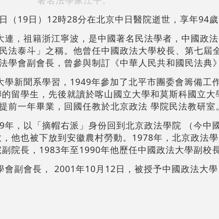
著名法學家江平。
（19日）12時28分在北京中日醫院逝世，享年94
遼寧大連，祖籍浙江寧波，是中國著名民法學者，中國政
民法泰斗」之稱。他曾任中國政法大學校長、第七屆
法學會副會長，曾參與制訂《中華人民共和國民法典
京大學新聞系學習，1949年參加了北平市團委會籌備工作
蘇聯的留學生，先後就讀於喀山國立大學和莫斯科國立大
提前一年畢業，回國任教於北京政法 學院民法教研室
959年，以「摘帽右派」身份回到北京政法學院 （今中
散，他也被下放到安徽農村勞動。1978年，北京政法
院副院長，1983年至1990年他歷任中國政法大學副校
法學會副會長， 2001年10月12日，被授予中國政法大