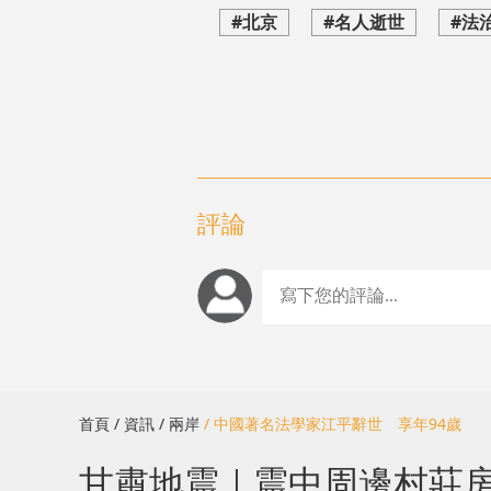
#北京
#名人逝世
#法
評論
首頁
/ 資訊
/ 兩岸
/ 中國著名法學家江平辭世 享年94歲
甘肅地震｜震中周邊村莊