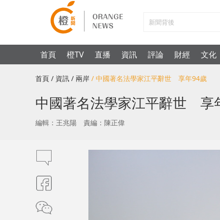
首頁
橙TV
直播
資訊
評論
財經
文化
首頁
/ 資訊
/ 兩岸
/ 中國著名法學家江平辭世 享年94歲
中國著名法學家江平辭世 享年
編輯：王兆陽
責編：陳正偉