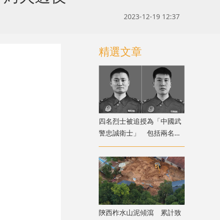
2023-12-19 12:37
精選文章
四名烈士被追授為「中國武
警忠誠衛士」 包括兩名海
上維權行動時犧牲海警
陝西柞水山泥傾瀉 累計致