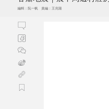
編輯：阮一帆
責編：王兆陽