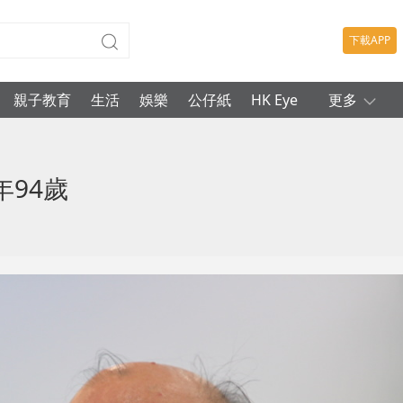
下載APP
親子教育
生活
娛樂
公仔紙
HK Eye
更多
94歲