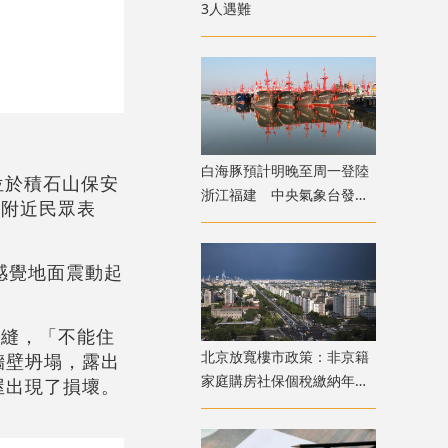
3人遇難
白海豚預計明晚至周一登陸
位於積石山保安
浙江福建 中央氣象台發布
中附近民眾表
發布颱風橙色預警
感覺地面震動起
裂縫，「不能住
北京放寬樓市政策：非京籍
牆壁坍塌，露出
家庭購房社保個稅繳納年限
屋出現了損壞。
下調為一年