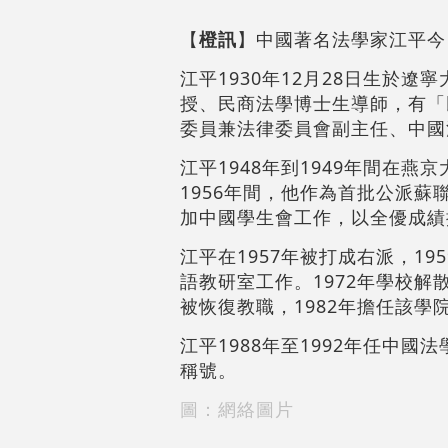
【
橙訊
】中國著名法學家江平今日
江平1930年12月28日生於
授、民商法學博士生導師，有「
委員兼法律委員會副主任、中國
江平1948年到1949年間在燕
1956年間，他作為首批公派
加中國學生會工作，以全優成績
江平在1957年被打成右派，1
語教研室工作。1972年學校解
被恢復教職，1982年擔任該學
江平1988年至1992年任中國
稱號。
圖：網絡圖片