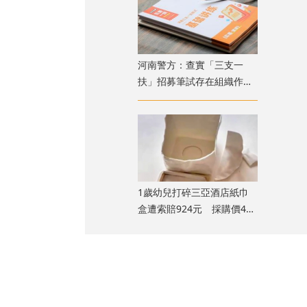
​河南警方：查實「三支一
扶」招募筆試存在組織作弊
犯罪行為 已抓獲疑犯
1歲幼兒打碎三亞酒店紙巾
盒遭索賠924元 採購價462
元惹爭議