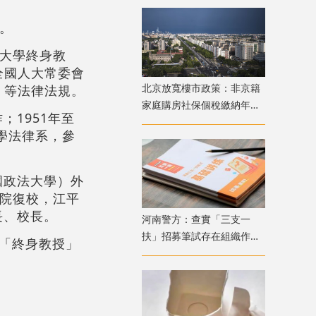
歲。
法大學終身教
全國人大常委會
北京放寬樓市政策：非京籍
》等法律法規。
家庭購房社保個稅繳納年限
；1951年至
下調為一年
學法律系，參
。
國政法大學）外
學院復校，江平
長、校長。
​河南警方：查實「三支一
扶」招募筆試存在組織作弊
學「終身教授」
犯罪行為 已抓獲疑犯