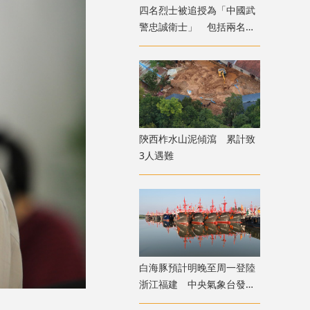
四名烈士被追授為「中國武
警忠誠衛士」 包括兩名海
上維權行動時犧牲海警
陝西柞水山泥傾瀉 累計致
3人遇難
白海豚預計明晚至周一登陸
浙江福建 中央氣象台發布
發布颱風橙色預警