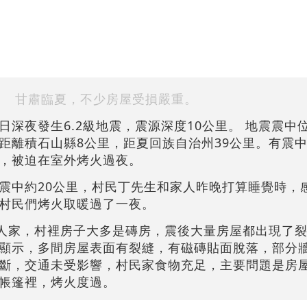
甘肅臨夏，不少房屋受損嚴重。
日深夜發生6.2級地震，震源深度10公里。 地震震中
距離積石山縣8公里，距夏回族自治州39公里。有震
重，被迫在室外烤火過夜。
震中約20公里，村民丁先生和家人昨晚打算睡覺時，
村民們烤火取暖過了一夜。
戶人家，村裡房子大多是磚房，震後大量房屋都出現了
顯示，多間房屋表面有裂縫，有磁磚貼面脫落，部分
斷，交通未受影響，村民家食物充足，主要問題是房
帳篷裡，烤火度過。