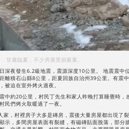
甘肅臨夏，不少房屋受損嚴重。
日深夜發生6.2級地震，震源深度10公里。 地震震中
距離積石山縣8公里，距夏回族自治州39公里。有震
重，被迫在室外烤火過夜。
震中約20公里，村民丁先生和家人昨晚打算睡覺時，
村民們烤火取暖過了一夜。
戶人家，村裡房子大多是磚房，震後大量房屋都出現了
顯示，多間房屋表面有裂縫，有磁磚貼面脫落，部分