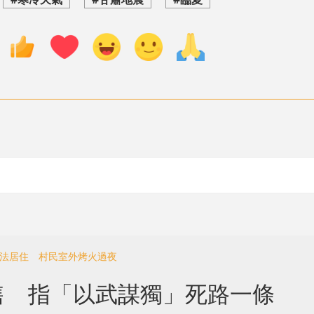
無法居住 村民室外烤火過夜
售 指「以武謀獨」死路一條