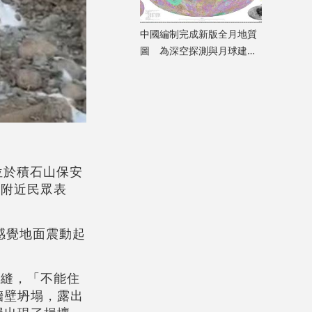
​中國編制完成新版全月地質
圖 為深空探測與月球建設
提供科學支撐
位於積石山保安
中附近民眾表
感覺地面震動起
裂縫，「不能住
牆壁坍塌，露出