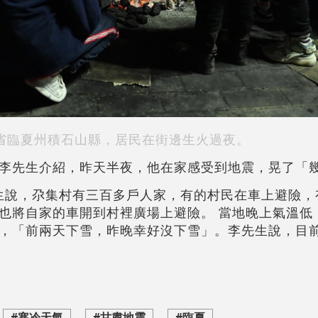
省臨夏州積石山縣，居民在街邊生火過夜。
李先生介紹，昨天半夜，他在家感受到地震，晃了「
先生說，尕集村有三百多戶人家，有的村民在車上避險，
也將自家的車開到村裡廣場上避險。 當地晚上氣溫低
，「前兩天下雪，昨晚幸好沒下雪」。李先生說，目
#寒冷天氣
#甘肅地震
#臨夏