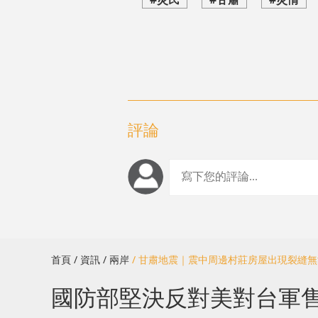
評論
首頁
/ 資訊
/ 兩岸
/ 甘肅地震｜震中周邊村莊房屋出現裂縫
國防部堅決反對美對台軍