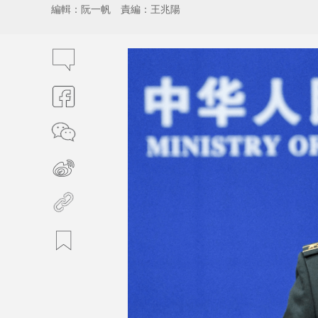
編輯：阮一帆
責編：王兆陽