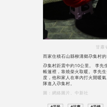
甘肅
而家住積石山縣柳溝鄉尕集村的
尕集村距震中約10公里。 李
帳篷裡，靠燒柴火取暖。李先生
度，他和家人在車內打火開暖氣
隊進入尕集村。
圖：網絡圖片、中新社
#災民
#甘肅
#災情