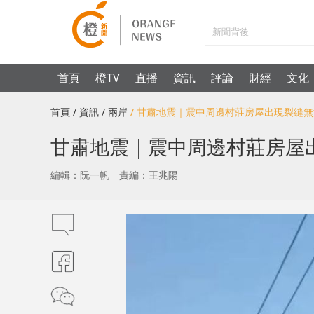
首頁
橙TV
直播
資訊
評論
財經
文化
首頁
/ 資訊
/ 兩岸
/ 甘肅地震｜震中周邊村莊房屋出現裂縫
甘肅地震｜震中周邊村莊房屋
編輯：阮一帆
責編：王兆陽