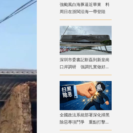
強颱風白海豚逼近華東 料
周日在浙閩沿海一帶登陸
深圳市委書記靳磊到新皇崗
口岸調研 強調扎實做好開
通籌備工作
全國政法系統部署深化掃黑
除惡專項鬥爭 重點打擊
「涉網」軟暴力犯罪