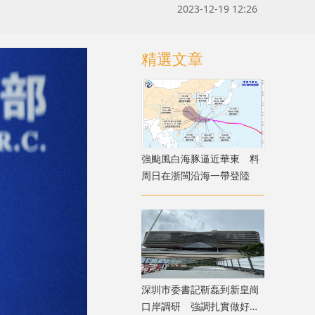
2023-12-19 12:26
精選文章
強颱風白海豚逼近華東 料
周日在浙閩沿海一帶登陸
深圳市委書記靳磊到新皇崗
口岸調研 強調扎實做好開