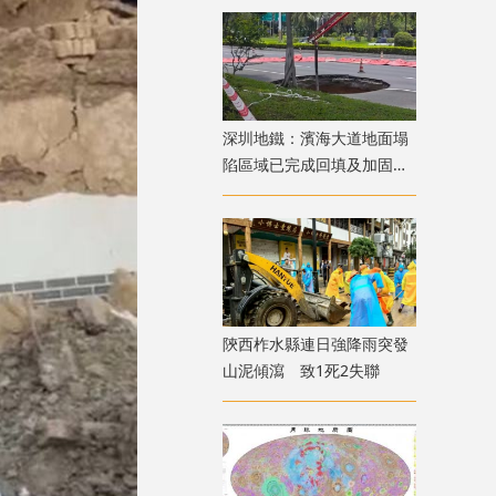
​深圳地鐵：濱海大道地面塌
陷區域已完成回填及加固
正分階段恢復通行
陝西柞水縣連日強降雨突發
山泥傾瀉 致1死2失聯