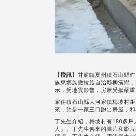
【
橙訊
】甘肅臨夏州積石山縣昨
族東鄉族撒拉族自治縣柳溝鄉，
示，受地震影響，房屋受損嚴
家住積石山縣大河家鎮梅坡村距
來，於是一家三口跑出房屋，和
丁先生介紹，梅坡村有180多
人」。丁先生傳來的圖片和影片