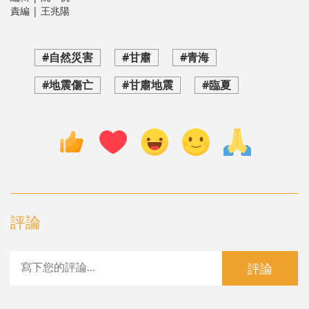
責編 | 王兆陽
#自然災害
#甘肅
#青海
#地震傷亡
#甘肅地震
#臨夏
評論
評論