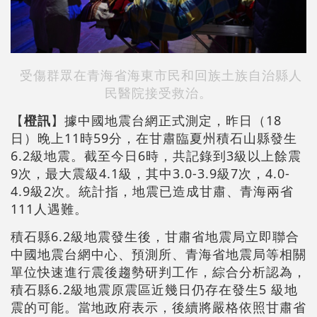
受傷群眾在青海省海東市民和回族土族自治縣人
民醫院接受救治。
【
橙訊
】據中國地震台網正式測定，昨日（18
日）晚上11時59分，在甘肅臨夏州積石山縣發生
6.2級地震。截至今日6時，共記錄到3級以上餘震
9次，最大震級4.1級，其中3.0-3.9級7次，4.0-
4.9級2次。統計指，地震已造成甘肅、青海兩省
111人遇難。
積石縣6.2級地震發生後，甘肅省地震局立即聯合
中國地震台網中心、預測所、青海省地震局等相關
單位快速進行震後趨勢研判工作，綜合分析認為，
積石縣6.2級地震原震區近幾日仍存在發生5 級地
震的可能。當地政府表示，後續將嚴格依照甘肅省