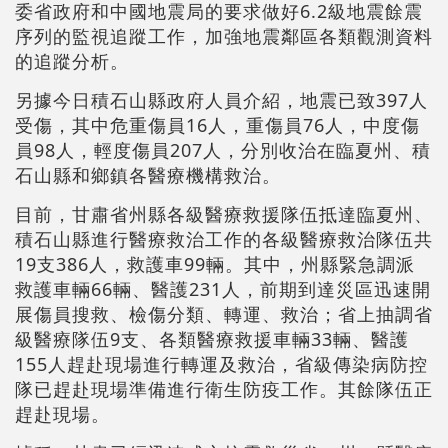
委省政府和中國地震局的要求做好6.2級地震餘震
序列的監視追蹤工作，加強地震鄰區各類觀測資料
的追蹤分析。
另據今日積石山縣政府人員介紹，地震已致397人
受傷，其中危重傷員16人，重傷員76人，中度傷
員98人，輕度傷員207人，分別收治在臨夏州、積
石山縣和鄉鎮各醫療機構救治。
目前，甘肅省州縣各級醫療救援隊伍抵達臨夏州、
積石山縣進行醫療救治工作的各級醫療救治隊伍共
19支386人，救護車99輛。其中，州縣緊急調派
救護車輛66輛、醫護231人，前期到達災區迅速開
展傷員搜救、檢傷分類、轉運、救治；省上抽調省
級醫療隊伍9支、各類醫療救援車輛33輛、醫護
155人趕赴現場進行轉運及救治，省級傳染病防控
隊已趕赴現場準備進行衛生防疫工作。其餘隊伍正
趕赴現場。