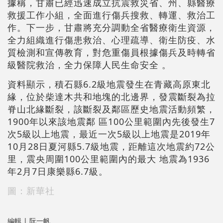
據稱，甘肅已經迅速成立抗震救災省、州、縣醫療
救援工作小組，全面進行傷兵搜救、轉運、救治工
作。下一步，甘肅將充分調動全省醫療衛生資源，
全力組織進行傷患救治、心理疏導、衛生防疫、水
質檢測和宣傳教育，對危重傷員根據傷兵及時轉省
級醫院救治，全力保障人民生命安全 。
資料顯示，積石縣6.2級地震發生在青藏高原東北
緣，位於柴達木共和地塊的北邊界，發震斷裂為拉
脊山北緣斷裂，該斷裂及鄰區歷史地震活動頻繁，
1900年以來該地震鄰 區100公里範圍內先後發生7
次5級以上地震，最近一次5級以上地震是2019年
10月28日夏河縣5.7級地震，距離這次地震約72公
里，震央周圍100公里範圍內的最大 地震為1936
年2月7日康樂縣6.7級。
圖：新華社
編輯 | 阮一帆