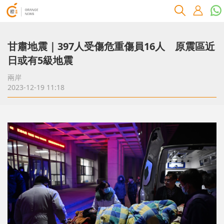
甘肅地震｜397人受傷危重傷員16人 原震區近
日或有5級地震
兩岸
2023-12-19 11:18