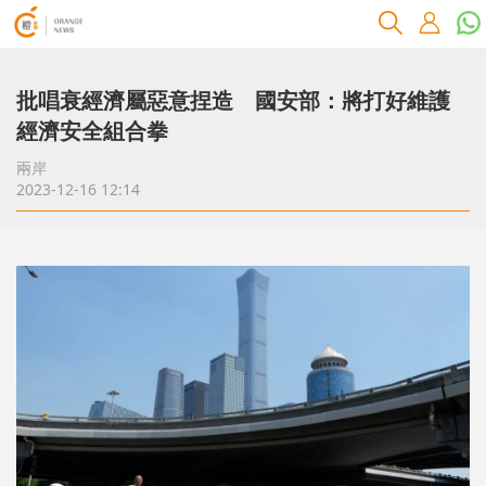
批唱衰經濟屬惡意捏造 國安部：將打好維護
經濟安全組合拳
兩岸
2023-12-16 12:14