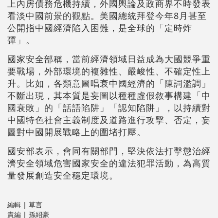
上內房債務危機持續，外國輿論及政商界不時發表
看淡中國前景的觀點。美國總統拜登今年8月甚至
公開指中國經濟陷入困難，是全球的「定時炸
彈」。
國家安全部稱，當前經濟領域日益成為大國競爭重
要戰場，外部環境的複雜性、嚴峻性、不確定性上
升。比如，各類意圖唱衰中國經濟的「陳詞濫調」
不斷出現，其本質是妄圖以種種虛假敘事構建「中
國衰敗」的「話語陷阱」「認知陷阱」，以持續對
中國特色社會主義制度及道路進行攻擊、否定，妄
圖對中國開展戰略上的圍堵打壓。
國安部表示，會同有關部門，堅決依法打擊懲治經
濟安全領域危害國家安全的違法犯罪活動，為高質
量發展創造安全穩定環境。
編輯 | 草言
責編 | 孫紹豪