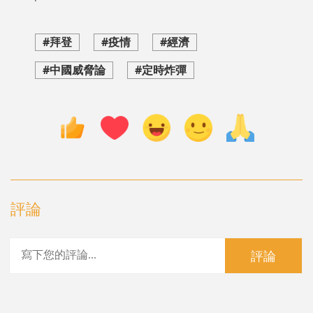
#拜登
#疫情
#經濟
#中國威脅論
#定時炸彈
評論
評論