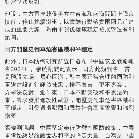
對此堅決反對。
他說，中方再次敦促美方在台海和南海問題上謹言
慎行，停止挑釁滋事，以實際行動落實兩國元首達
成的重要共識，為兩軍關係健康穩定發展營造有利
氛圍。
日方開歷史倒車危害區域和平穩定
此外，日本防衛研究所近日發布《中國安全戰略報
告2024》。張曉剛就此表示，日方此類報告一貫
是預設立場、居心叵測，對中國正當合理的國防和
軍隊建設進行誣蔑抹黑，極不負責，更不專業，中
方堅決反對。近年來，日本不斷突破和平憲法約
束，尋求發展進攻性武器，開歷史倒車危害區域和
平穩定，引發週邊鄰國和國際社會高度警覺和強烈
擔憂。
張曉剛強調，中國堅定奉行防禦性國防政策，中國
軍隊始終是維護世界和平的堅定力量。台灣是中國