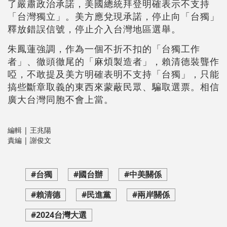
了嚴肅政治承諾，美國總統拜登明確表示不支持
「台灣獨立」。美方應兌現承諾，停止向「台獨」
釋放錯誤信號，停止介入台灣地區選舉。
朱鳳蓮強調，作為一個不折不扣的「台獨工作
者」、徹頭徹尾的「麻煩製造者」，賴清德裝聾作
啞，不敢提及美方明確表明不支持「台獨」，只能
搞些斷章取義的東西來蒙蔽民眾、騙取選票。相信
廣大台灣同胞不會上當。
編輯 | 王兆陽
責編 | 謝俊文
#台獨
#國台辦
#中美關係
#賴清德
#民進黨
#兩岸關係
#2024台灣大選