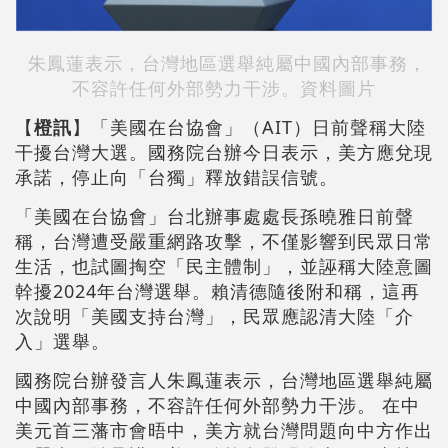
朱鳳蓮表示，台灣地區選舉純屬中國內部事務，
不容許任何外部勢力干涉。資料圖片
【
橙訊
】「美國在台協會」（AIT）日前聲稱大陸
干擾台灣大選。國務院台辦今日表示，美方應兌現
承諾，停止向「台獨」釋放錯誤信號。
「美國在台協會」台北辦事處處長孫曉雅日前聲
稱，台灣遭受嚴重網路攻擊，不僅影響到民眾日常
生活，也試圖掏空「民主體制」，並誣稱大陸意圖
幹擾2024年台灣選舉。賴清德隨後附和稱，這再
次說明「美國支持台灣」，民眾應認清大陸「介
入」選舉。
國務院台辦發言人朱鳳蓮表示，台灣地區選舉純屬
中國內部事務，不容許任何外部勢力干涉。 在中
美元首三藩市會晤中，美方就台灣問題向中方作出