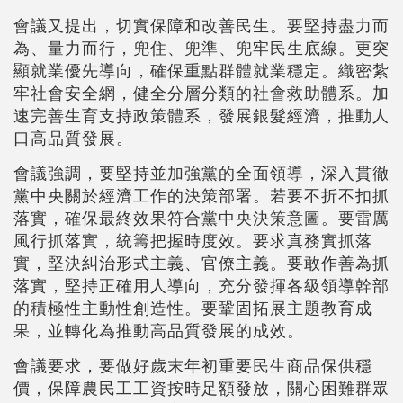
會議又提出，切實保障和改善民生。要堅持盡力而
為、量力而行，兜住、兜準、兜牢民生底線。更突
顯就業優先導向，確保重點群體就業穩定。織密紮
牢社會安全網，健全分層分類的社會救助體系。加
速完善生育支持政策體系，發展銀髮經濟，推動人
口高品質發展。
會議強調，要堅持並加強黨的全面領導，深入貫徹
黨中央關於經濟工作的決策部署。若要不折不扣抓
落實，確保最終效果符合黨中央決策意圖。要雷厲
風行抓落實，統籌把握時度效。要求真務實抓落
實，堅決糾治形式主義、官僚主義。要敢作善為抓
落實，堅持正確用人導向，充分發揮各級領導幹部
的積極性主動性創造性。要鞏固拓展主題教育成
果，並轉化為推動高品質發展的成效。
會議要求，要做好歲末年初重要民生商品保供穩
價，保障農民工工資按時足額發放，關心困難群眾