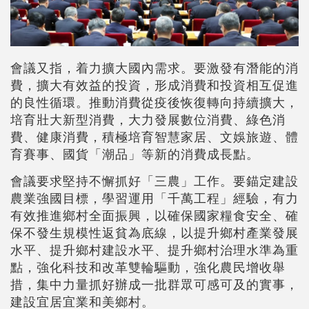
會議又指，着力擴大國內需求。要激發有潛能的消
費，擴大有效益的投資，形成消費和投資相互促進
的良性循環。推動消費從疫後恢復轉向持續擴大，
培育壯大新型消費，大力發展數位消費、綠色消
費、健康消費，積極培育智慧家居、文娛旅遊、體
育賽事、國貨「潮品」等新的消費成長點。
會議要求堅持不懈抓好「三農」工作。要錨定建設
農業強國目標，學習運用「千萬工程」經驗，有力
有效推進鄉村全面振興，以確保國家糧食安全、確
保不發生規模性返貧為底線，以提升鄉村產業發展
水平、提升鄉村建設水平、提升鄉村治理水準為重
點，強化科技和改革雙輪驅動，強化農民增收舉
措，集中力量抓好辦成一批群眾可感可及的實事，
建設宜居宜業和美鄉村。