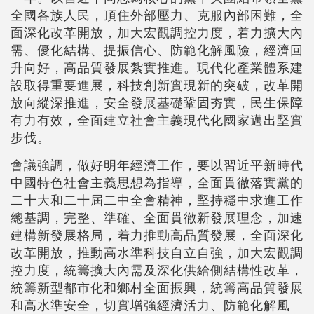
全國各族人民，頂住外部壓力、克服內部困難，全
面深化改革開放，加大宏觀調控力度，着力擴大內
需、優化結構、提振信心、防範化解風險，經濟回
升向好，高品質發展紮實推進。現代化產業體系建
設取得重要進展，科技創新實現新的突破，改革開
放向縱深推進，安全發展基礎鞏固夯實，民生保障
有力有效，全面建立社會主義現代化國家邁出堅實
步伐。
會議強調，做好明年經濟工作，要以習近平新時代
中國特色社會主義思想為指導，全面貫徹落實黨的
二十大和二十屆二中全會精神，堅持穩中求進工作
總基調，完整、準確、全面貫徹新發展理念，加速
建構新發展格局，着力推動高品質發展，全面深化
改革開放，推動高水準科技自立自強，加大宏觀調
控力度，統籌擴大內需及深化供給側結構性改革，
統籌新型都市化和鄉村全面振興，統籌高品質發展
和高水準安全，切實增強經濟活力、防範化解風