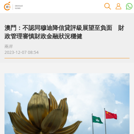
澳門：不認同穆迪降信貸評級展望至負面 財
政管理審慎財政金融狀況穩健
兩岸
2023-12-07 08:54