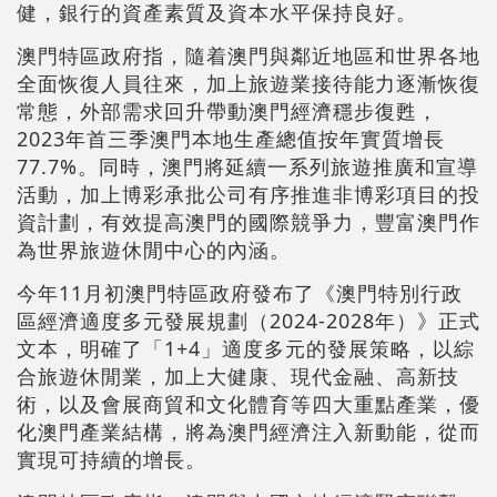
健，銀行的資產素質及資本水平保持良好。
澳門特區政府指，隨着澳門與鄰近地區和世界各地
全面恢復人員往來，加上旅遊業接待能力逐漸恢復
常態，外部需求回升帶動澳門經濟穩步復甦，
2023年首三季澳門本地生產總值按年實質增長
77.7%。同時，澳門將延續一系列旅遊推廣和宣導
活動，加上博彩承批公司有序推進非博彩項目的投
資計劃，有效提高澳門的國際競爭力，豐富澳門作
為世界旅遊休閒中心的內涵。
今年11月初澳門特區政府發布了《澳門特別行政
區經濟適度多元發展規劃（2024-2028年）》正式
文本，明確了「1+4」適度多元的發展策略，以綜
合旅遊休閒業，加上大健康、現代金融、高新技
術，以及會展商貿和文化體育等四大重點產業，優
化澳門產業結構，將為澳門經濟注入新動能，從而
實現可持續的增長。