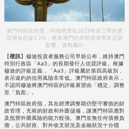
澳門特區政府指，內地經濟在2023年首三季的實
質增長仍達5.2%，將為澳門的外部需求帶來正面
影響。資料圖片
【
橙訊
】穆迪投資者服務公司早前公布，維持澳門
特別行政區「Aa3」的長期發行人信貸評級。根據
穆迪的評級定義，「Aa3」評級屬於第四高級別，
表示違約的信用風險非常低。澳門特區政府表示，
不認同穆迪將澳門特區的評級展望由「穩定」調整
至「負面」。
澳門特區政府指，其在經濟調整期仍堅守審慎的財
政管理，充裕的財政和外匯儲備，讓澳門特區應對
及抵禦外圍風險的能力較強。澳門並無任何債務負
擔，公共財政、對外收支狀況及金融狀況十分穩