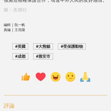
強瀕危物種保護合作，增進中外人民的友好感情。
圖：美聯社
編輯 | 阮一帆
責編 | 王兆陽
#英國
#大熊貓
#受保護動物
#成都
#雅安市
評論