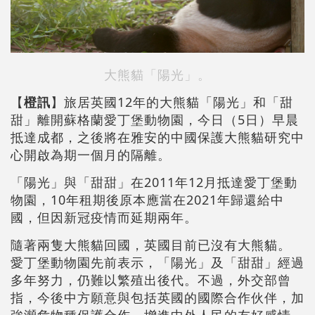
大熊貓「陽光」。
【
橙訊
】旅居英國12年的大熊貓「陽光」和「甜
甜」離開蘇格蘭愛丁堡動物園，今日（5日）早晨
抵達成都，之後將在雅安的中國保護大熊貓研究中
心開啟為期一個月的隔離。
「陽光」與「甜甜」在2011年12月抵達愛丁堡動
物園，10年租期後原本應當在2021年歸還給中
國，但因新冠疫情而延期兩年。
隨著兩隻大熊貓回國，英國目前已沒有大熊貓。
愛丁堡動物園先前表示，「陽光」及「甜甜」經過
多年努力，仍難以繁殖出後代。不過，外交部曾
指，今後中方願意與包括英國的國際合作伙伴，加